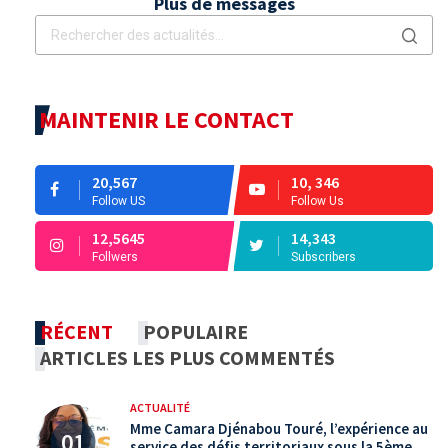
Plus de messages
MAINTENIR LE CONTACT
20,567
10, 346
Follow US
Follow Us
12,5645
14,343
Follwers
Subscribers
RÉCENT
POPULAIRE
ARTICLES LES PLUS COMMENTÉS
ACTUALITÉ
Mme Camara Djénabou Touré, l’expérience au
service des défis territoriaux sous la 5ème