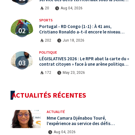
République
20
Aug 04, 2026
SPORTS
Portugal - RD Congo (1-1) : À 41 ans,
Cristiano Ronaldo a-t-il encore le niveau
international ?
202
Jun 18, 2026
POLITIQUE
LÉGISLATIVES 2026 : Le RPR abat la carte du «
contrat citoyen » face à une arène politique
saturée.
172
May 23, 2026
ACTUALITÉS RÉCENTES
ACTUALITÉ
Mme Camara Djénabou Touré,
l’expérience au service des défis
territoriaux sous la 5ème République
Aug 04, 2026