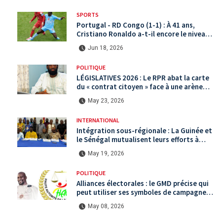
SPORTS
Portugal - RD Congo (1-1) : À 41 ans,
Cristiano Ronaldo a-t-il encore le niveau
international ?
Jun 18, 2026
POLITIQUE
LÉGISLATIVES 2026 : Le RPR abat la carte
du « contrat citoyen » face à une arène
politique saturée.
May 23, 2026
INTERNATIONAL
Intégration sous-régionale : La Guinée et
le Sénégal mutualisent leurs efforts à
Koundara via le programme RéZo
May 19, 2026
POLITIQUE
Alliances électorales : le GMD précise qui
peut utiliser ses symboles de campagne
avant le scrutin du 31 mai
May 08, 2026