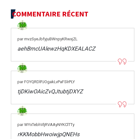
COMMENTAIRE RÉCENT
par mvzSyeJbfyjuBWnpyKRwxjZL
aehBmcUAlewzHqKDXEALACZ
par FOYQRDlPJOgakLvPaFSlrPLY
tjDKiwOAicZvQJtubtjDXYZ
par WYxTebhVljRVAAyNYKClTTy
rKKMobbHwoiwjpQNEHs