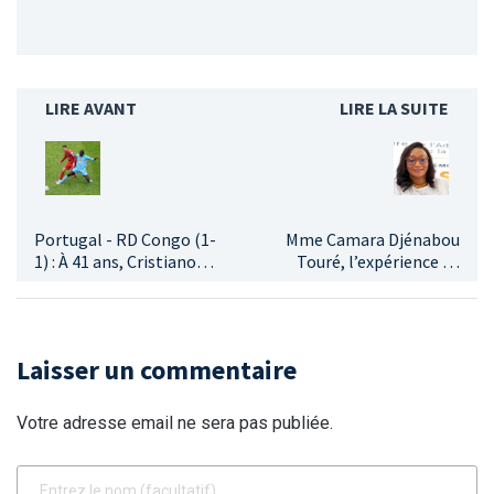
LIRE AVANT
LIRE LA SUITE
Portugal - RD Congo (1-
Mme Camara Djénabou
1) : À 41 ans, Cristiano
Touré, l’expérience au
Ronaldo a-t-il encore le
service des défis
niveau international ?
territoriaux sous la 5ème
République
Laisser un commentaire
Votre adresse email ne sera pas publiée.