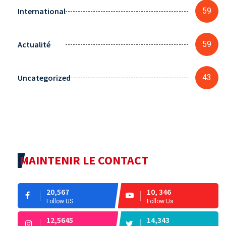
International
59
Actualité
59
Uncategorized
43
MAINTENIR LE CONTACT
20,567
10, 346
Follow US
Follow Us
12,5645
14,343