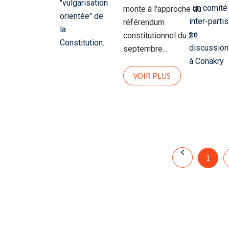
Constitution.
monte à l'approche du
référendum
constitutionnel du 21
septembre...
VOIR PLUS
1