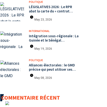
POLITIQUE
LÉGISLATIVES 2026 : Le RPR
abat la carte du « contrat
citoyen » face à une arène
politique saturée.
May 23, 2026
INTERNATIONAL
Intégration sous-régionale : La
Guinée et le Sénégal
mutualisent leurs efforts à
Koundara via le programme
May 19, 2026
RéZo
POLITIQUE
Alliances électorales : le GMD
précise qui peut utiliser ses
symboles de campagne avant le
scrutin du 31 mai
May 08, 2026
COMMENTAIRE RÉCENT