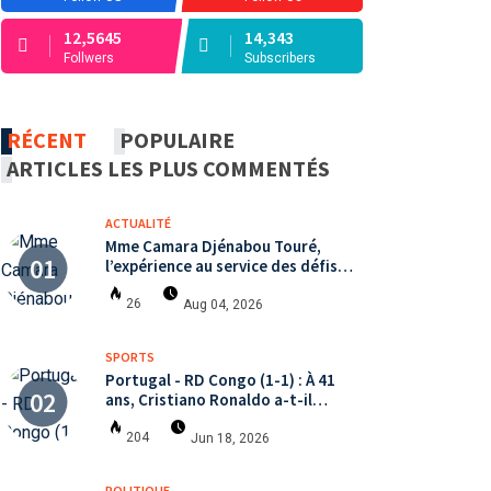
12,5645
14,343
Follwers
Subscribers
RÉCENT
POPULAIRE
ARTICLES LES PLUS COMMENTÉS
ACTUALITÉ
Mme Camara Djénabou Touré,
l’expérience au service des défis
territoriaux sous la 5ème
République
26
Aug 04, 2026
SPORTS
Portugal - RD Congo (1-1) : À 41
ans, Cristiano Ronaldo a-t-il
encore le niveau international ?
204
Jun 18, 2026
POLITIQUE