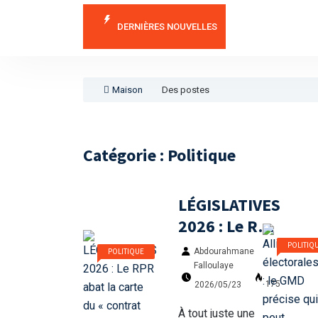
Mme Camara Djénabo
Portugal - RD Congo
DERNIÈRES NOUVELLES
LÉGISLATIVES 2026 :
Intégration sous-r
Maison
Des postes
Catégorie : Politique
LÉGISLATIVES
2026 : Le RPR
abat la carte
POLITIQ
POLITIQUE
Abdourahmane
du « contrat
Falloulaye
citoyen »
175
2026/05/23
face à une
À tout juste une