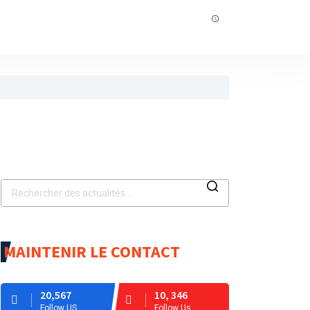
ique
.
 programme RéZo
MAINTENIR LE CONTACT
20,567
10, 346
Follow US
Follow Us