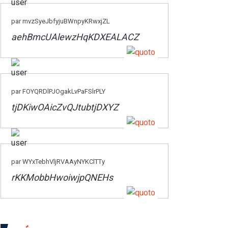
par mvzSyeJbfyjuBWnpyKRwxjZL
aehBmcUAlewzHqKDXEALACZ
par FOYQRDlPJOgakLvPaFSlrPLY
tjDKiwOAicZvQJtubtjDXYZ
par WYxTebhVljRVAAyNYKClTTy
rKKMobbHwoiwjpQNEHs