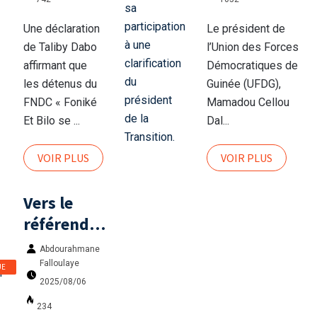
du FNDC,
sa
Dr Ben
participation
Une déclaration
Le président de
Youssouf
à une
de Taliby Dabo
l’Union des Forces
Keïta
clarification
affirmant que
Démocratiques de
s’insurge
du président
les détenus du
Guinée (UFDG),
FNDC « Foniké
Mamadou Cellou
de la
Et Bilo se ...
Dal...
Transition.
VOIR PLUS
VOIR PLUS
Vers le
référendum
du 21
Abdourahmane
septembre :
Falloulaye
UE
un comité
2025/08/06
inter-partis
234