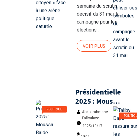
arène
semaine du scrutin
politique
décisif du 31 mai, la
campagne pour les
saturée.
élections...
VOIR PLUS
Présidentielle
2025 : Moussa
Baldé
POLITIQUE
Abdourahmane
POLITIQ
officialise sa
Falloulaye
candidature
2025/10/17
1805