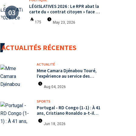
LÉGISLATIVES 2026 : Le RPR abat la
carte du « contrat citoyen » face à
une arène politique saturée.
175
May 23, 2026
ACTUALITÉS RÉCENTES
ACTUALITÉ
Mme Camara Djénabou Touré,
l’expérience au service des
défis territoriaux sous la 5ème
République
Aug 04, 2026
SPORTS
Portugal - RD Congo (1-1) : À 41
ans, Cristiano Ronaldo a-t-il
encore le niveau international ?
Jun 18, 2026