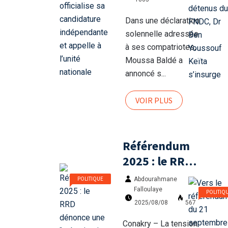
indépendante
et appelle à
Dans une déclaration
l’unité
solennelle adressée
nationale
à ses compatriotes,
Moussa Baldé a
annoncé s...
VOIR PLUS
Référendum
2025 : le RRD
dénonce une
POLITIQUE
Abdourahmane
"vulgarisation
Falloulaye
POLITIQ
orientée" de
567
2025/08/08
la
Conakry – La tension