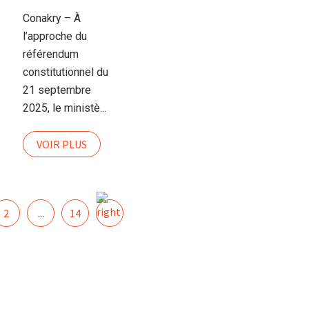
en
Conakry – À
discussion
l’approche du
à Conakry
référendum
constitutionnel du
21 septembre
2025, le ministè...
VOIR PLUS
2
...
14