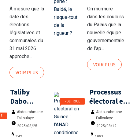
symboles
de la
À mesure que la
On murmure
de
rigueur ?
date des
dans les couloirs
campagne
élections
du Palais que la
avant le
législatives et
nouvelle équipe
communales du
gouvernementale
scrutin du
31 mai 2026
de l’ap...
31 mai
approche...
VOIR PLUS
VOIR PLUS
Taliby
Processus
Dabo
électoral en
POLITIQUE
rassure
Guinée :
Abdourahmane
Abdourahmane
UE
sur les
l’ANAD
Falloulaye
Falloulaye
détenus
conditionne
2025/08/25
2025/08/12
742
1052