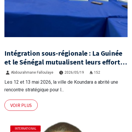
Intégration sous-régionale : La Guinée
et le Sénégal mutualisent leurs efforts
à Koundara via le programme RéZo
Abdourahmane Falloulaye
2026/05/19
152
Les 12 et 13 mai 2026, la ville de Koundara a abrité une
rencontre stratégique pour l...
VOIR PLUS
INTERNATIONAL