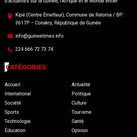
d'actualités sur la Guinée, l'Afrique et le Monde entier
Kipé (Centre Émetteur), Commune de Ratoma / BP :
3617P – Conakry, République de Guinée
info@guineetimes.info
224 666 72 73 74
CATÉGORIES
Accueil
Actualité
International
Politique
Société
Culture
Sports
Tourisme
Technologie
Santé
Éducation
Opinion