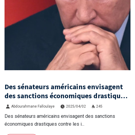
Des sénateurs américains envisagent
des sanctions économiques drastiques
contre les importateurs d’énergie
Abdourahmane Falloulaye
2025/04/02
245
russe
Des sénateurs américains envisagent des sanctions
économiques drastiques contre les i...