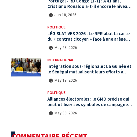
Portugal - RD Congo (1-1) : À 41 ans,
Cristiano Ronaldo a-t-il encore le niveau
international ?
Jun 18, 2026
POLITIQUE
LÉGISLATIVES 2026 : Le RPR abat la carte
du « contrat citoyen » face à une arène
politique saturée.
May 23, 2026
INTERNATIONAL
Intégration sous-régionale : La Guinée et
le Sénégal mutualisent leurs efforts à
Koundara via le programme RéZo
May 19, 2026
POLITIQUE
Alliances électorales : le GMD précise qui
peut utiliser ses symboles de campagne
avant le scrutin du 31 mai
May 08, 2026
COMMENTAIRE RÉCENT