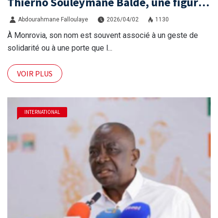
Thierno Souleymane Baldé, une figure
de compétences pour porter les
Abdourahmane Falloulaye
2026/04/02
1130
aspirations de la diaspora
À Monrovia, son nom est souvent associé à un geste de
solidarité ou à une porte que l...
VOIR PLUS
INTERNATIONAL