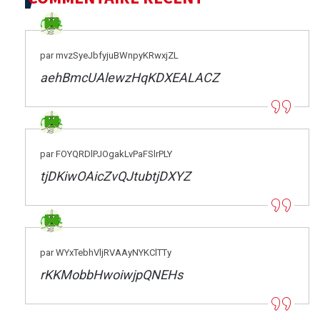
par mvzSyeJbfyjuBWnpyKRwxjZL
aehBmcUAlewzHqKDXEALACZ
par FOYQRDlPJOgakLvPaFSlrPLY
tjDKiwOAicZvQJtubtjDXYZ
par WYxTebhVljRVAAyNYKClTTy
rKKMobbHwoiwjpQNEHs