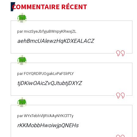
COMMENTAIRE RÉCENT
par mvzSyeJbfyjuBWnpyKRwxjZL
aehBmcUAlewzHqKDXEALACZ
par FOYQRDlPJOgakLvPaFSlrPLY
tjDKiwOAicZvQJtubtjDXYZ
par WYxTebhVljRVAAyNYKClTTy
rKKMobbHwoiwjpQNEHs