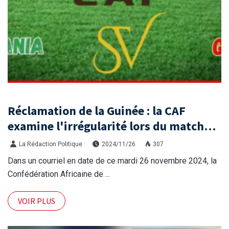
Réclamation de la Guinée : la CAF
examine l'irrégularité lors du match
contre la Tanzanie
La Rédaction Politique
2024/11/26
307
Dans un courriel en date de ce mardi 26 novembre 2024, la
Confédération Africaine de ...
VOIR PLUS