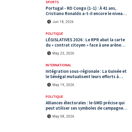
SPORTS
Portugal - RD Congo (1-1) : À 41 ans,
Cristiano Ronaldo a-t-il encore le niveau
international ?
Jun 18, 2026
POLITIQUE
LÉGISLATIVES 2026 : Le RPR abat la carte
du « contrat citoyen » face à une arène
politique saturée.
May 23, 2026
INTERNATIONAL
Intégration sous-régionale : La Guinée et
le Sénégal mutualisent leurs efforts à
Koundara via le programme RéZo
May 19, 2026
POLITIQUE
Alliances électorales : le GMD précise qui
peut utiliser ses symboles de campagne
avant le scrutin du 31 mai
May 08, 2026