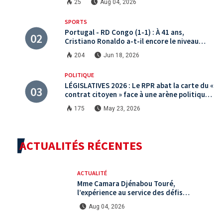
25
Aug 04, 2026
SPORTS
Portugal - RD Congo (1-1) : À 41 ans,
Cristiano Ronaldo a-t-il encore le niveau
international ?
204
Jun 18, 2026
POLITIQUE
LÉGISLATIVES 2026 : Le RPR abat la carte du «
contrat citoyen » face à une arène politique
saturée.
175
May 23, 2026
ACTUALITÉS RÉCENTES
ACTUALITÉ
Mme Camara Djénabou Touré,
l’expérience au service des défis
territoriaux sous la 5ème République
Aug 04, 2026