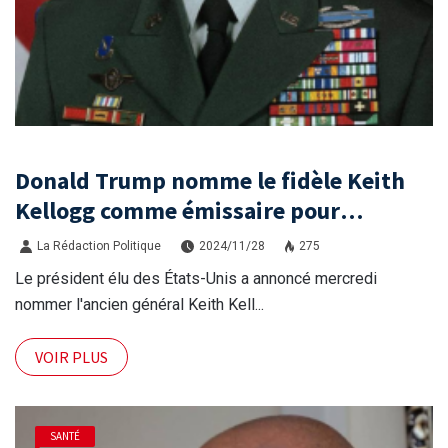
Donald Trump nomme le fidèle Keith
Kellogg comme émissaire pour
l'Ukraine et la Russie
La Rédaction Politique
2024/11/28
275
Le président élu des États-Unis a annoncé mercredi
nommer l'ancien général Keith Kell...
VOIR PLUS
SANTÉ