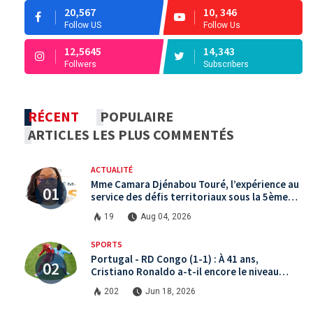
20,567
10, 346
Follow US
Follow Us
12,5645
14,343
Follwers
Subscribers
RÉCENT
POPULAIRE
ARTICLES LES PLUS COMMENTÉS
ACTUALITÉ
Mme Camara Djénabou Touré, l’expérience au
service des défis territoriaux sous la 5ème
République
19
Aug 04, 2026
SPORTS
Portugal - RD Congo (1-1) : À 41 ans,
Cristiano Ronaldo a-t-il encore le niveau
international ?
202
Jun 18, 2026