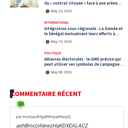
du « contrat citoyen » face à une arène
politique saturée.
May 23, 2026
INTERNATIONAL
Intégration sous-régionale : La Guinée et
le Sénégal mutualisent leurs efforts à
Koundara via le programme RéZo
May 19, 2026
POLITIQUE
Alliances électorales : le GMD précise qui
peut utiliser ses symboles de campagne
avant le scrutin du 31 mai
May 08, 2026
COMMENTAIRE RÉCENT
par mvzSyeJbfyjuBWnpyKRwxjZL
aehBmcUAlewzHqKDXEALACZ