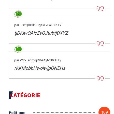
par FOYQRDlPJOgakLvPaFSlrPLY
tjDKiwOAicZvQJtubtjDXYZ
par WYxTebhVljRVAAyNYKClTTy
rKKMobbHwoiwjpQNEHs
CATÉGORIE
Politique
109