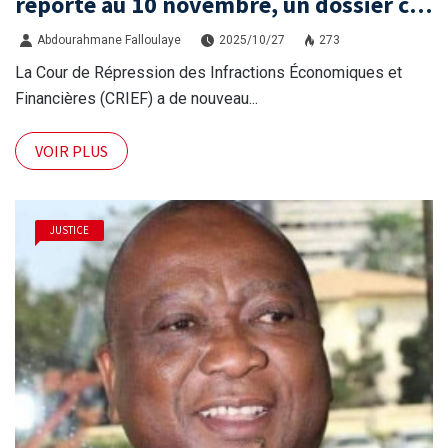
reporté au 10 novembre, un dossier clé
de la lutte anticorruption en Guinée.
Abdourahmane Falloulaye
2025/10/27
273
La Cour de Répression des Infractions Économiques et
Financières (CRIEF) a de nouveau...
VOIR PLUS
JUSTICE