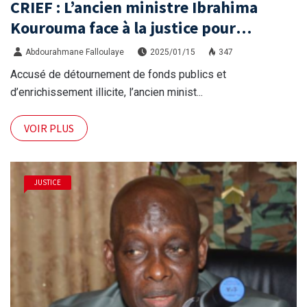
CRIEF : L’ancien ministre Ibrahima
Kourouma face à la justice pour
détournement présumé
Abdourahmane Falloulaye
2025/01/15
347
Accusé de détournement de fonds publics et
d’enrichissement illicite, l’ancien minist...
VOIR PLUS
JUSTICE