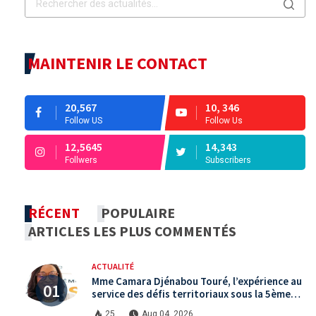
MAINTENIR LE CONTACT
20,567
10, 346
Follow US
Follow Us
12,5645
14,343
Follwers
Subscribers
RÉCENT
POPULAIRE
ARTICLES LES PLUS COMMENTÉS
ACTUALITÉ
Mme Camara Djénabou Touré, l’expérience au
service des défis territoriaux sous la 5ème
République
25
Aug 04, 2026