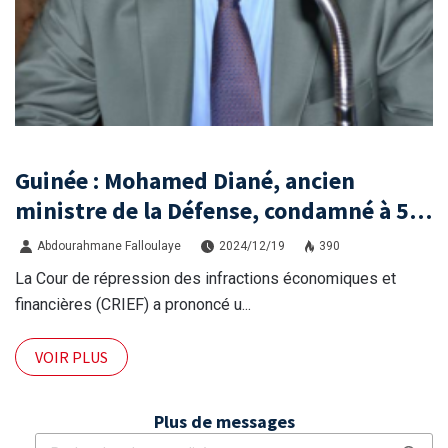
Guinée : Mohamed Diané, ancien
ministre de la Défense, condamné à 5
ans de prison par la CRIEF
Abdourahmane Falloulaye
2024/12/19
390
La Cour de répression des infractions économiques et
financières (CRIEF) a prononcé u...
VOIR PLUS
Plus de messages