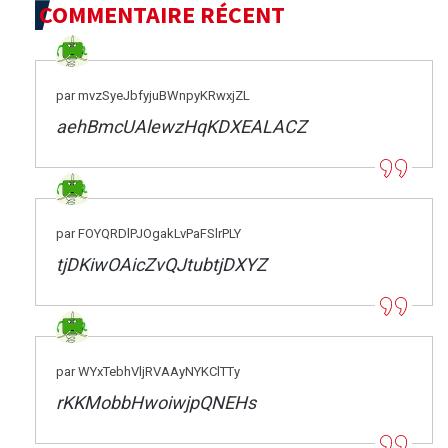
COMMENTAIRE RÉCENT
par mvzSyeJbfyjuBWnpyKRwxjZL
aehBmcUAlewzHqKDXEALACZ
par FOYQRDlPJOgakLvPaFSlrPLY
tjDKiwOAicZvQJtubtjDXYZ
par WYxTebhVljRVAAyNYKClTTy
rKKMobbHwoiwjpQNEHs