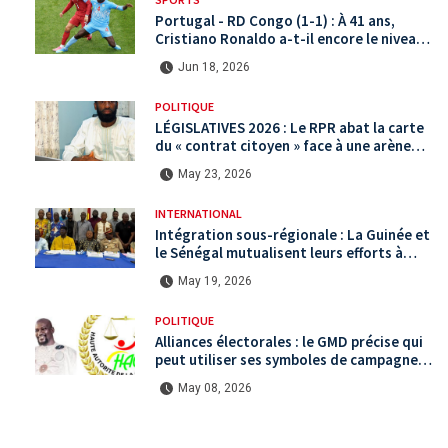
Portugal - RD Congo (1-1) : À 41 ans,
Cristiano Ronaldo a-t-il encore le niveau
international ?
Jun 18, 2026
POLITIQUE
LÉGISLATIVES 2026 : Le RPR abat la carte
du « contrat citoyen » face à une arène
politique saturée.
May 23, 2026
INTERNATIONAL
Intégration sous-régionale : La Guinée et
le Sénégal mutualisent leurs efforts à
Koundara via le programme RéZo
May 19, 2026
POLITIQUE
Alliances électorales : le GMD précise qui
peut utiliser ses symboles de campagne
avant le scrutin du 31 mai
May 08, 2026