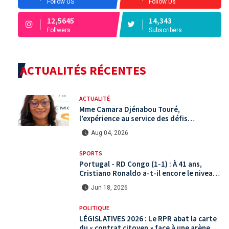
Follow US
Follow Us
12,5645
14,343
Follwers
Subscribers
ACTUALITÉS RÉCENTES
ACTUALITÉ
Mme Camara Djénabou Touré,
l’expérience au service des défis
territoriaux sous la 5ème République
Aug 04, 2026
SPORTS
Portugal - RD Congo (1-1) : À 41 ans,
Cristiano Ronaldo a-t-il encore le niveau
international ?
Jun 18, 2026
POLITIQUE
LÉGISLATIVES 2026 : Le RPR abat la carte
du « contrat citoyen » face à une arène