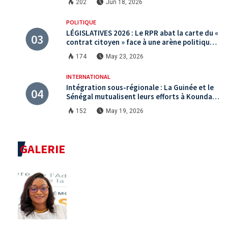
202
Jun 18, 2026
POLITIQUE
LÉGISLATIVES 2026 : Le RPR abat la carte du «
contrat citoyen » face à une arène politique
saturée.
174
May 23, 2026
INTERNATIONAL
Intégration sous-régionale : La Guinée et le
Sénégal mutualisent leurs efforts à Koundara
via le programme RéZo
152
May 19, 2026
GALERIE