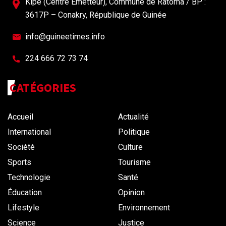
Kipé (Centre Émetteur), Commune de Ratoma / BP :
3617P – Conakry, République de Guinée
info@guineetimes.info
224 666 72 73 74
CATÉGORIES
Accueil
Actualité
International
Politique
Société
Culture
Sports
Tourisme
Technologie
Santé
Éducation
Opinion
Lifestyle
Environnement
Science
Justice