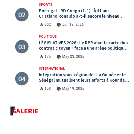
SPORTS
Portugal - RD Congo (1-1) : À 41 ans,
Cristiano Ronaldo a-t-il encore le niveau
international ?
202
Jun 18, 2026
POLITIQUE
LÉGISLATIVES 2026 : Le RPR abat la carte du «
contrat citoyen » face à une arène politique
saturée.
175
May 23, 2026
INTERNATIONAL
Intégration sous-régionale : La Guinée et le
Sénégal mutualisent leurs efforts à Koundara
via le programme RéZo
153
May 19, 2026
GALERIE