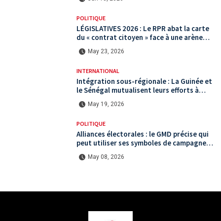
POLITIQUE
LÉGISLATIVES 2026 : Le RPR abat la carte
du « contrat citoyen » face à une arène
politique saturée.
May 23, 2026
INTERNATIONAL
Intégration sous-régionale : La Guinée et
le Sénégal mutualisent leurs efforts à
Koundara via le programme RéZo
May 19, 2026
POLITIQUE
Alliances électorales : le GMD précise qui
peut utiliser ses symboles de campagne
avant le scrutin du 31 mai
May 08, 2026