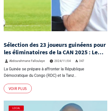
Sélection des 23 joueurs guinéens pour
les éliminatoires de la CAN 2025 : Le
retour de Julien Jeanvier
Abdourahmane Falloulaye
2024/11/04
347
La Guinée se prépare à affronter la République
Démocratique du Congo (RDC) et la Tanz...
VOIR PLUS
LOCAL