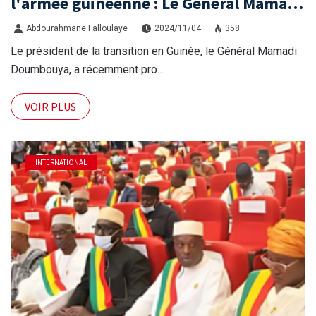
l'armée guinéenne : Le Général Mamadi
Doumbouya s'auto-promu
Abdourahmane Falloulaye
2024/11/04
358
Le président de la transition en Guinée, le Général Mamadi
Doumbouya, a récemment pro...
VOIR PLUS
INTERNATIONAL