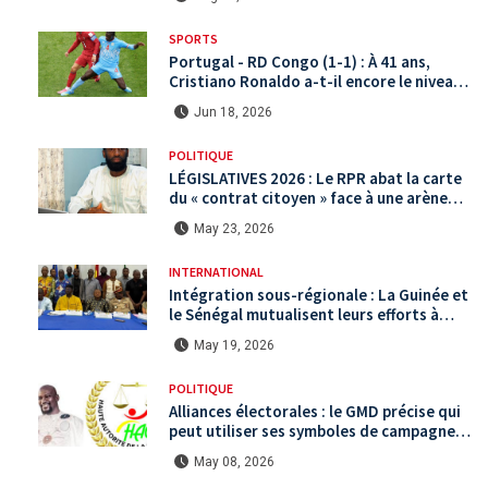
SPORTS
Portugal - RD Congo (1-1) : À 41 ans,
Cristiano Ronaldo a-t-il encore le niveau
international ?
Jun 18, 2026
POLITIQUE
LÉGISLATIVES 2026 : Le RPR abat la carte
du « contrat citoyen » face à une arène
politique saturée.
May 23, 2026
INTERNATIONAL
Intégration sous-régionale : La Guinée et
le Sénégal mutualisent leurs efforts à
Koundara via le programme RéZo
May 19, 2026
POLITIQUE
Alliances électorales : le GMD précise qui
peut utiliser ses symboles de campagne
avant le scrutin du 31 mai
May 08, 2026