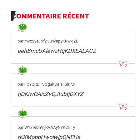
COMMENTAIRE RÉCENT
par mvzSyeJbfyjuBWnpyKRwxjZL
aehBmcUAlewzHqKDXEALACZ
par FOYQRDlPJOgakLvPaFSlrPLY
tjDKiwOAicZvQJtubtjDXYZ
par WYxTebhVljRVAAyNYKClTTy
rKKMobbHwoiwjpQNEHs