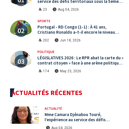
service des défis territoriaux sous la 5ème
République
23
Aug 04, 2026
SPORTS
Portugal - RD Congo (1-1) : À 41 ans,
Cristiano Ronaldo a-t-il encore le niveau
international ?
202
Jun 18, 2026
POLITIQUE
LÉGISLATIVES 2026 : Le RPR abat la carte du «
contrat citoyen » face à une arène politique
saturée.
174
May 23, 2026
ACTUALITÉS RÉCENTES
ACTUALITÉ
Mme Camara Djénabou Touré,
l’expérience au service des défis
territoriaux sous la 5ème République
Aug 04, 2026