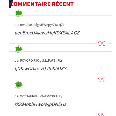
COMMENTAIRE RÉCENT
par mvzSyeJbfyjuBWnpyKRwxjZL
aehBmcUAlewzHqKDXEALACZ
par FOYQRDlPJOgakLvPaFSlrPLY
tjDKiwOAicZvQJtubtjDXYZ
par WYxTebhVljRVAAyNYKClTTy
rKKMobbHwoiwjpQNEHs