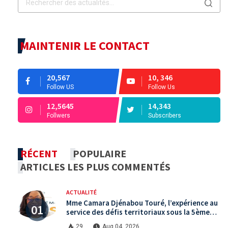
MAINTENIR LE CONTACT
20,567
10, 346
Follow US
Follow Us
12,5645
14,343
Follwers
Subscribers
RÉCENT
POPULAIRE
ARTICLES LES PLUS COMMENTÉS
ACTUALITÉ
Mme Camara Djénabou Touré, l’expérience au
service des défis territoriaux sous la 5ème
République
29
Aug 04, 2026