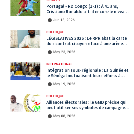
Portugal - RD Congo (1-1) : À 41 ans,
Cristiano Ronaldo a-t-il encore le niveau
international ?
Jun 18, 2026
POLITIQUE
LÉGISLATIVES 2026 : Le RPR abat la carte
du « contrat citoyen » face à une arène
politique saturée.
May 23, 2026
INTERNATIONAL
Intégration sous-régionale : La Guinée et
le Sénégal mutualisent leurs efforts à
Koundara via le programme RéZo
May 19, 2026
POLITIQUE
Alliances électorales : le GMD précise qui
peut utiliser ses symboles de campagne
avant le scrutin du 31 mai
May 08, 2026