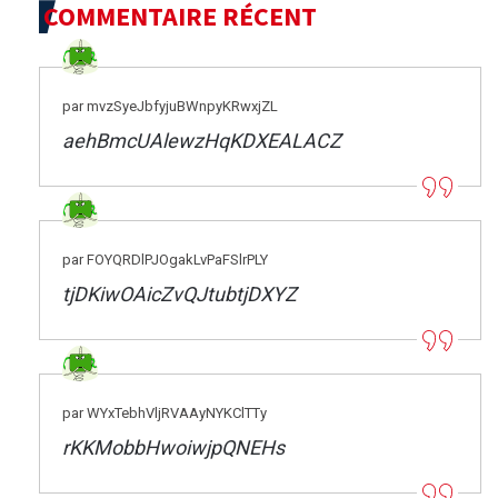
COMMENTAIRE RÉCENT
par mvzSyeJbfyjuBWnpyKRwxjZL
aehBmcUAlewzHqKDXEALACZ
par FOYQRDlPJOgakLvPaFSlrPLY
tjDKiwOAicZvQJtubtjDXYZ
par WYxTebhVljRVAAyNYKClTTy
rKKMobbHwoiwjpQNEHs