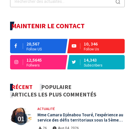
MAINTENIR LE CONTACT
20,567
10, 346
Follow US
Follow Us
12,5645
14,343
Follwers
Subscribers
RÉCENT
POPULAIRE
ARTICLES LES PLUS COMMENTÉS
ACTUALITÉ
Mme Camara Djénabou Touré, l’expérience au
service des défis territoriaux sous la 5ème
République
26
Aug 04, 2026