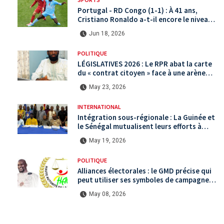
Portugal - RD Congo (1-1) : À 41 ans,
Cristiano Ronaldo a-t-il encore le niveau
international ?
Jun 18, 2026
POLITIQUE
LÉGISLATIVES 2026 : Le RPR abat la carte
du « contrat citoyen » face à une arène
politique saturée.
May 23, 2026
INTERNATIONAL
Intégration sous-régionale : La Guinée et
le Sénégal mutualisent leurs efforts à
Koundara via le programme RéZo
May 19, 2026
POLITIQUE
Alliances électorales : le GMD précise qui
peut utiliser ses symboles de campagne
avant le scrutin du 31 mai
May 08, 2026