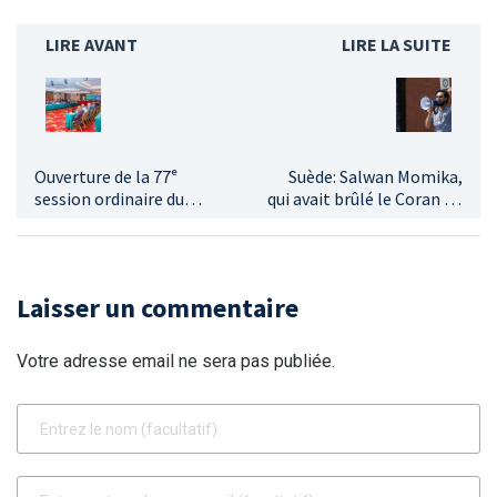
LIRE AVANT
LIRE LA SUITE
Ouverture de la 77ᵉ
Suède: Salwan Momika,
session ordinaire du
qui avait brûlé le Coran en
Conseil des ministres de
2023, a été tué par balles
l’OMVS à Conakry
Laisser un commentaire
Votre adresse email ne sera pas publiée.