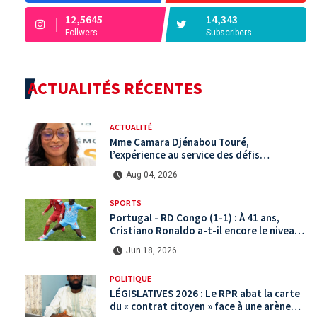
12,5645
14,343
Follwers
Subscribers
ACTUALITÉS RÉCENTES
ACTUALITÉ
Mme Camara Djénabou Touré,
l’expérience au service des défis
territoriaux sous la 5ème République
Aug 04, 2026
SPORTS
Portugal - RD Congo (1-1) : À 41 ans,
Cristiano Ronaldo a-t-il encore le niveau
international ?
Jun 18, 2026
POLITIQUE
LÉGISLATIVES 2026 : Le RPR abat la carte
du « contrat citoyen » face à une arène