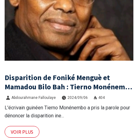
Disparition de Foniké Menguè et
Mamadou Bilo Bah : Tierno Monénembo
exige des réponses et une enquête
Abdourahmane Falloulaye
2024/09/06
404
transparente
L'écrivain guinéen Tierno Monénembo a pris la parole pour
dénoncer la disparition ine...
VOIR PLUS