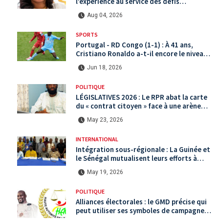
l’expérience au service des défis
territoriaux sous la 5ème République
Aug 04, 2026
SPORTS
Portugal - RD Congo (1-1) : À 41 ans,
Cristiano Ronaldo a-t-il encore le niveau
international ?
Jun 18, 2026
POLITIQUE
LÉGISLATIVES 2026 : Le RPR abat la carte
du « contrat citoyen » face à une arène
politique saturée.
May 23, 2026
INTERNATIONAL
Intégration sous-régionale : La Guinée et
le Sénégal mutualisent leurs efforts à
Koundara via le programme RéZo
May 19, 2026
POLITIQUE
Alliances électorales : le GMD précise qui
peut utiliser ses symboles de campagne