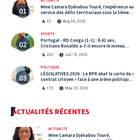
ACTUALITÉ
Mme Camara Djénabou Touré, l’expérience au
service des défis territoriaux sous la 5ème
République
22
Aug 04, 2026
SPORTS
Portugal - RD Congo (1-1) : À 41 ans,
Cristiano Ronaldo a-t-il encore le niveau
international ?
202
Jun 18, 2026
POLITIQUE
LÉGISLATIVES 2026 : Le RPR abat la carte du «
contrat citoyen » face à une arène politique
saturée.
173
May 23, 2026
ACTUALITÉS RÉCENTES
ACTUALITÉ
Mme Camara Djénabou Touré,