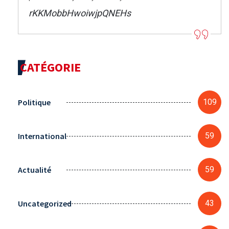
rKKMobbHwoiwjpQNEHs
CATÉGORIE
Politique
109
International
59
Actualité
59
Uncategorized
43