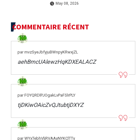
avant le scrutin du 31 mai
May 08, 2026
COMMENTAIRE RÉCENT
par mvzSyeJbfyjuBWnpyKRwxjZL
aehBmcUAlewzHqKDXEALACZ
par FOYQRDlPJOgakLvPaFSlrPLY
tjDKiwOAicZvQJtubtjDXYZ
par WYxTebhVljRVAAyNYKClTTy