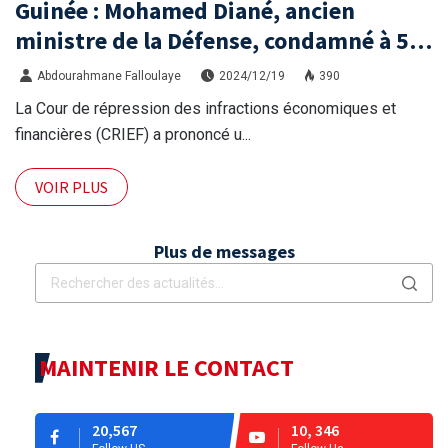
Guinée : Mohamed Diané, ancien
ministre de la Défense, condamné à 5
ans de prison par la CRIEF
Abdourahmane Falloulaye
2024/12/19
390
La Cour de répression des infractions économiques et
financières (CRIEF) a prononcé u...
VOIR PLUS
Plus de messages
MAINTENIR LE CONTACT
20,567
10, 346