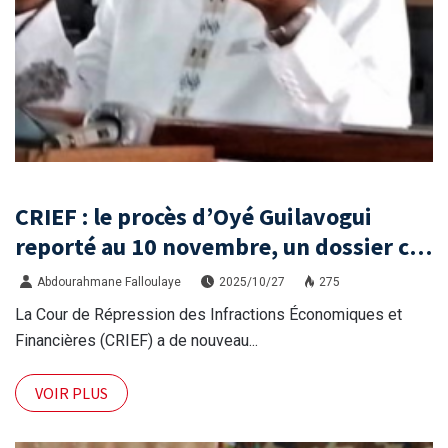
CRIEF : le procès d’Oyé Guilavogui
reporté au 10 novembre, un dossier clé
de la lutte anticorruption en Guinée.
Abdourahmane Falloulaye
2025/10/27
275
La Cour de Répression des Infractions Économiques et
Financières (CRIEF) a de nouveau...
VOIR PLUS