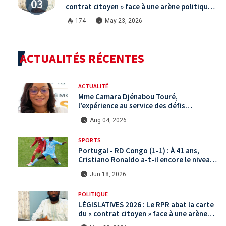
contrat citoyen » face à une arène politique
saturée.
174
May 23, 2026
ACTUALITÉS RÉCENTES
ACTUALITÉ
Mme Camara Djénabou Touré,
l’expérience au service des défis
territoriaux sous la 5ème République
Aug 04, 2026
SPORTS
Portugal - RD Congo (1-1) : À 41 ans,
Cristiano Ronaldo a-t-il encore le niveau
international ?
Jun 18, 2026
POLITIQUE
LÉGISLATIVES 2026 : Le RPR abat la carte
du « contrat citoyen » face à une arène
politique saturée.