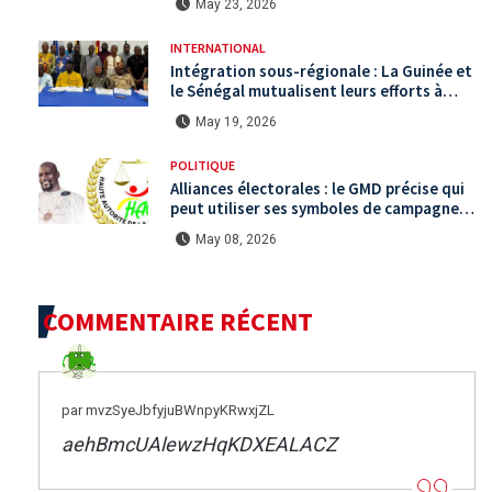
May 23, 2026
INTERNATIONAL
Intégration sous-régionale : La Guinée et
le Sénégal mutualisent leurs efforts à
Koundara via le programme RéZo
May 19, 2026
POLITIQUE
Alliances électorales : le GMD précise qui
peut utiliser ses symboles de campagne
avant le scrutin du 31 mai
May 08, 2026
COMMENTAIRE RÉCENT
par mvzSyeJbfyjuBWnpyKRwxjZL
aehBmcUAlewzHqKDXEALACZ