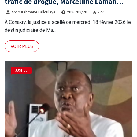
trafic de drogue, Marcelline Lamah
condamnée à quatre ans de prison
Abdourahmane Falloulaye
2026/02/20
227
À Conakry, la justice a scellé ce mercredi 18 février 2026 le
destin judiciaire de Ma...
VOIR PLUS
JUSTICE