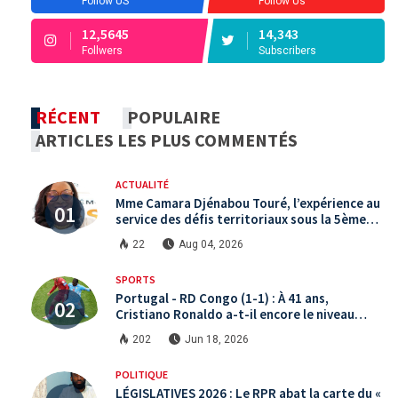
Follow US
Follow Us
12,5645
14,343
Follwers
Subscribers
RÉCENT
POPULAIRE
ARTICLES LES PLUS COMMENTÉS
ACTUALITÉ
Mme Camara Djénabou Touré, l’expérience au
service des défis territoriaux sous la 5ème
République
22
Aug 04, 2026
SPORTS
Portugal - RD Congo (1-1) : À 41 ans,
Cristiano Ronaldo a-t-il encore le niveau
international ?
202
Jun 18, 2026
POLITIQUE
LÉGISLATIVES 2026 : Le RPR abat la carte du «