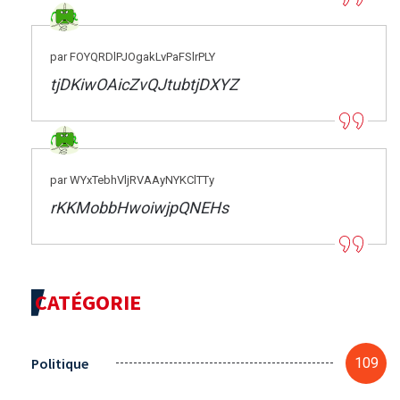
par FOYQRDlPJOgakLvPaFSlrPLY
tjDKiwOAicZvQJtubtjDXYZ
par WYxTebhVljRVAAyNYKClTTy
rKKMobbHwoiwjpQNEHs
CATÉGORIE
Politique
109