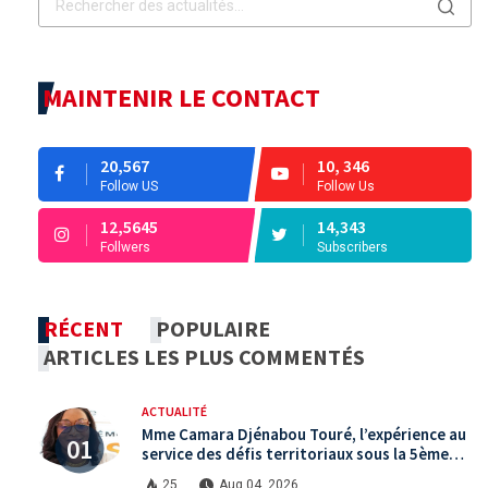
MAINTENIR LE CONTACT
20,567
10, 346
Follow US
Follow Us
12,5645
14,343
Follwers
Subscribers
RÉCENT
POPULAIRE
ARTICLES LES PLUS COMMENTÉS
ACTUALITÉ
Mme Camara Djénabou Touré, l’expérience au
service des défis territoriaux sous la 5ème
République
25
Aug 04, 2026