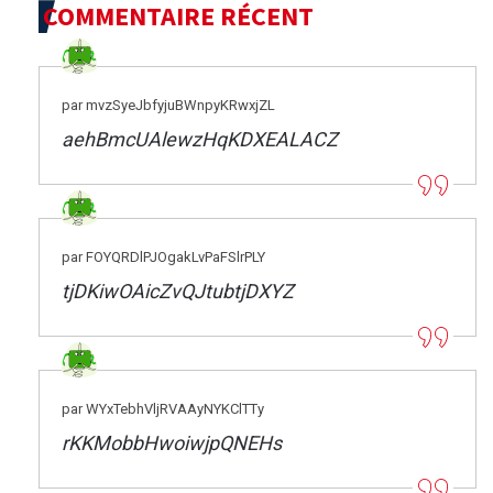
COMMENTAIRE RÉCENT
par mvzSyeJbfyjuBWnpyKRwxjZL
aehBmcUAlewzHqKDXEALACZ
par FOYQRDlPJOgakLvPaFSlrPLY
tjDKiwOAicZvQJtubtjDXYZ
par WYxTebhVljRVAAyNYKClTTy
rKKMobbHwoiwjpQNEHs