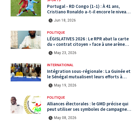
Portugal - RD Congo (1-1) : À 41 ans,
Cristiano Ronaldo a-t-il encore le niveau
international ?
Jun 18, 2026
POLITIQUE
LÉGISLATIVES 2026 : Le RPR abat la carte
du « contrat citoyen » face à une arène
politique saturée.
May 23, 2026
INTERNATIONAL
Intégration sous-régionale : La Guinée et
le Sénégal mutualisent leurs efforts à
Koundara via le programme RéZo
May 19, 2026
POLITIQUE
Alliances électorales : le GMD précise qui
peut utiliser ses symboles de campagne
avant le scrutin du 31 mai
May 08, 2026