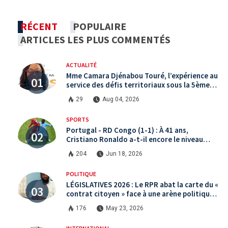
RÉCENT
POPULAIRE
ARTICLES LES PLUS COMMENTÉS
ACTUALITÉ
Mme Camara Djénabou Touré, l’expérience au
service des défis territoriaux sous la 5ème
République
29
Aug 04, 2026
SPORTS
Portugal - RD Congo (1-1) : À 41 ans,
Cristiano Ronaldo a-t-il encore le niveau
international ?
204
Jun 18, 2026
POLITIQUE
LÉGISLATIVES 2026 : Le RPR abat la carte du «
contrat citoyen » face à une arène politique
saturée.
176
May 23, 2026