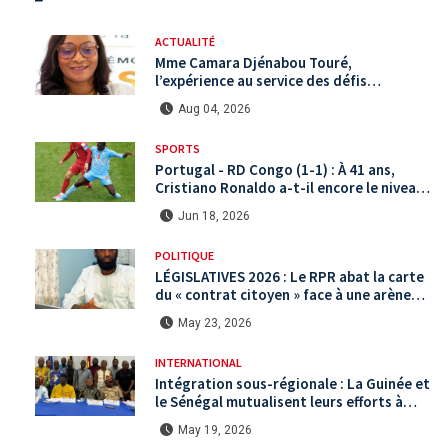
ACTUALITÉ
Mme Camara Djénabou Touré,
l’expérience au service des défis
territoriaux sous la 5ème République
Aug 04, 2026
SPORTS
Portugal - RD Congo (1-1) : À 41 ans,
Cristiano Ronaldo a-t-il encore le niveau
international ?
Jun 18, 2026
POLITIQUE
LÉGISLATIVES 2026 : Le RPR abat la carte
du « contrat citoyen » face à une arène
politique saturée.
May 23, 2026
INTERNATIONAL
Intégration sous-régionale : La Guinée et
le Sénégal mutualisent leurs efforts à
Koundara via le programme RéZo
May 19, 2026