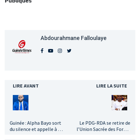
𝗣𝘂𝗯𝗹𝗶𝗾𝘂𝗲𝘀
Abdourahmane Falloulaye
LIRE AVANT
LIRE LA SUITE
Guinée : Alpha Bayo sort
Le PDG-RDA se retire de
du silence et appelle à un
l’Union Sacrée des Forces
engagement pour la
Vives de Guinée