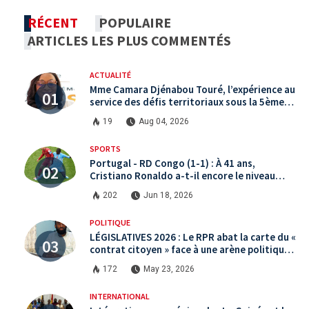
RÉCENT
POPULAIRE
ARTICLES LES PLUS COMMENTÉS
ACTUALITÉ
Mme Camara Djénabou Touré, l’expérience au
service des défis territoriaux sous la 5ème
République
19
Aug 04, 2026
SPORTS
Portugal - RD Congo (1-1) : À 41 ans,
Cristiano Ronaldo a-t-il encore le niveau
international ?
202
Jun 18, 2026
POLITIQUE
LÉGISLATIVES 2026 : Le RPR abat la carte du «
contrat citoyen » face à une arène politique
saturée.
172
May 23, 2026
INTERNATIONAL