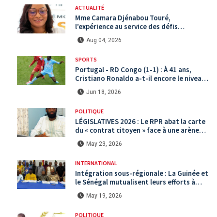
ACTUALITÉ
Mme Camara Djénabou Touré,
l’expérience au service des défis
territoriaux sous la 5ème République
Aug 04, 2026
SPORTS
Portugal - RD Congo (1-1) : À 41 ans,
Cristiano Ronaldo a-t-il encore le niveau
international ?
Jun 18, 2026
POLITIQUE
LÉGISLATIVES 2026 : Le RPR abat la carte
du « contrat citoyen » face à une arène
politique saturée.
May 23, 2026
INTERNATIONAL
Intégration sous-régionale : La Guinée et
le Sénégal mutualisent leurs efforts à
Koundara via le programme RéZo
May 19, 2026
POLITIQUE