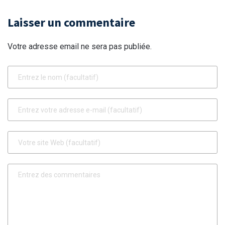
et Rigoureuse
𝗡𝗢𝗨𝗦 𝗗𝗢𝗡𝗡𝗘𝗡𝗧
𝗟'𝗘𝗦𝗣𝗢𝗜𝗥 𝗗’𝗨𝗡𝗘
Laisser un commentaire
𝗡𝗢𝗨𝗩𝗘𝗟𝗟𝗘 𝗚𝗨𝗜𝗡𝗘E
(𝗣𝗮𝗿 𝗔𝗯𝗱𝗼𝘂𝗹𝗮𝘆𝗲
𝗞𝗘𝗜𝗧𝗔)
Votre adresse email ne sera pas publiée.