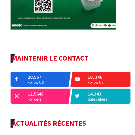
MAINTENIR LE CONTACT
20,567
10, 346
Follow US
Follow Us
12,5645
14,343
Follwers
Subscribers
ACTUALITÉS RÉCENTES