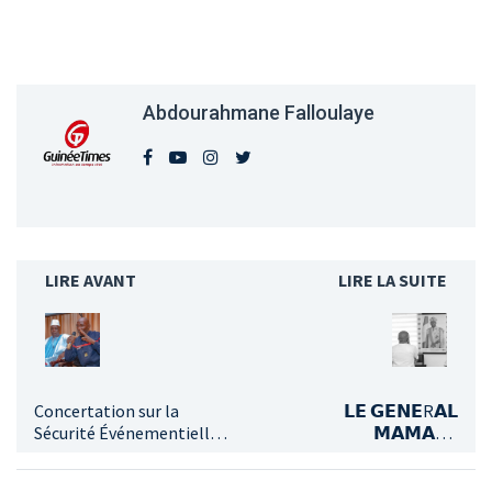
Abdourahmane Falloulaye
LIRE AVANT
LIRE LA SUITE
Concertation sur la
𝗟𝗘 𝗚𝗘𝗡𝗘R𝗔𝗟
Sécurité Événementielle
𝗠𝗔𝗠𝗔𝗗𝗜
en Guinée : Vers une
𝗗𝗢𝗨𝗠𝗕𝗢𝗨𝗬𝗔 𝗣𝗢𝗦𝗘
Réglementation Adaptée
𝗗𝗘𝗦 𝗔𝗖𝗧𝗘𝗦 𝗤𝗨𝗜