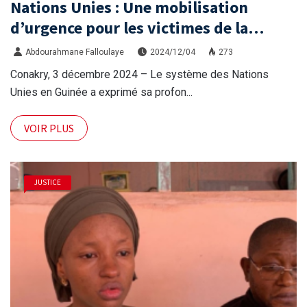
Nations Unies : Une mobilisation
d’urgence pour les victimes de la
tragédie de N’Zérékoré
Abdourahmane Falloulaye
2024/12/04
273
Conakry, 3 décembre 2024 – Le système des Nations
Unies en Guinée a exprimé sa profon...
VOIR PLUS
JUSTICE