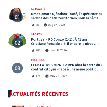
ACTUALITÉ
Mme Camara Djénabou Touré, l’expérience au
service des défis territoriaux sous la 5ème
République
25
Aug 04, 2026
SPORTS
Portugal - RD Congo (1-1) : À 41 ans,
Cristiano Ronaldo a-t-il encore le niveau
international ?
202
Jun 18, 2026
POLITIQUE
LÉGISLATIVES 2026 : Le RPR abat la carte du «
contrat citoyen » face à une arène politique
saturée.
175
May 23, 2026
ACTUALITÉS RÉCENTES
ACTUALITÉ