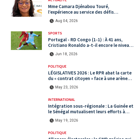
Mme Camara Djénabou Touré,
l’expérience au service des défis
territoriaux sous la 5ème République
Aug 04, 2026
SPORTS
Portugal - RD Congo (1-1) : À 41 ans,
Cristiano Ronaldo a-t-il encore le niveau
international ?
Jun 18, 2026
POLITIQUE
LÉGISLATIVES 2026 : Le RPR abat la carte
du « contrat citoyen » face à une arène
politique saturée.
May 23, 2026
INTERNATIONAL
Intégration sous-régionale : La Guinée et
le Sénégal mutualisent leurs efforts à
Koundara via le programme RéZo
May 19, 2026
POLITIQUE