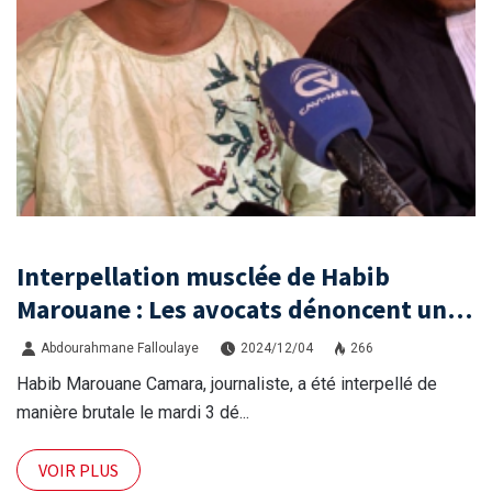
Interpellation musclée de Habib
Marouane : Les avocats dénoncent une
arrestation arbitraire et demandent sa
Abdourahmane Falloulaye
2024/12/04
266
libération immédiate
Habib Marouane Camara, journaliste, a été interpellé de
manière brutale le mardi 3 dé...
VOIR PLUS