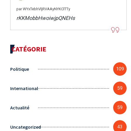
par WYxTebhVljRVAAyNYKClTTy
rKKMobbHwoiwjpQNEHs
CATÉGORIE
Politique
109
International
59
Actualité
59
Uncategorized
43