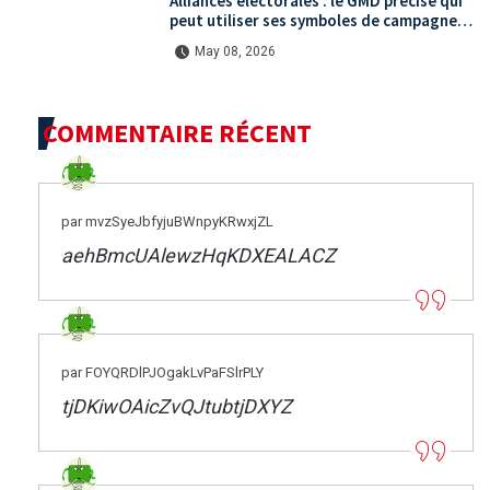
Alliances électorales : le GMD précise qui
peut utiliser ses symboles de campagne
avant le scrutin du 31 mai
May 08, 2026
COMMENTAIRE RÉCENT
par mvzSyeJbfyjuBWnpyKRwxjZL
aehBmcUAlewzHqKDXEALACZ
par FOYQRDlPJOgakLvPaFSlrPLY
tjDKiwOAicZvQJtubtjDXYZ