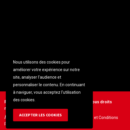
Nous utilisons des cookies pour
améliorer votre expérience sur notre
site, analyser l'audience et
personnaliser
le contenu. En continuant
à naviguer, vous acceptez l'utilisation
des cookies.
Réalisé par L' ALPHA, 2024 © Guinée Times. Tous droits
réservés.
ACCEPTER LES COOKIES
À propos de nous
Mentions légales
Termes et Conditions
Politique de gestion de Cookies