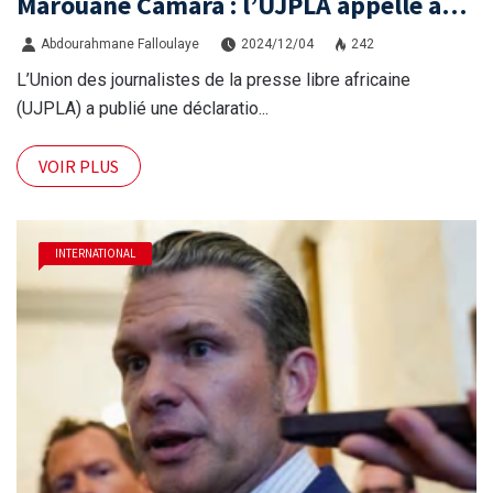
Marouane Camara : l’UJPLA appelle au
respect de la liberté de la presse
Abdourahmane Falloulaye
2024/12/04
242
L’Union des journalistes de la presse libre africaine
(UJPLA) a publié une déclaratio...
VOIR PLUS
INTERNATIONAL