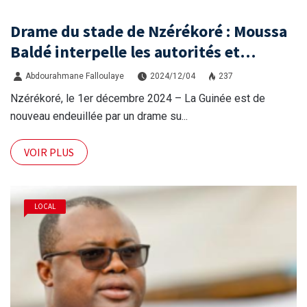
Drame du stade de Nzérékoré : Moussa
Baldé interpelle les autorités et
demande justice
Abdourahmane Falloulaye
2024/12/04
237
Nzérékoré, le 1er décembre 2024 – La Guinée est de
nouveau endeuillée par un drame su...
VOIR PLUS
LOCAL