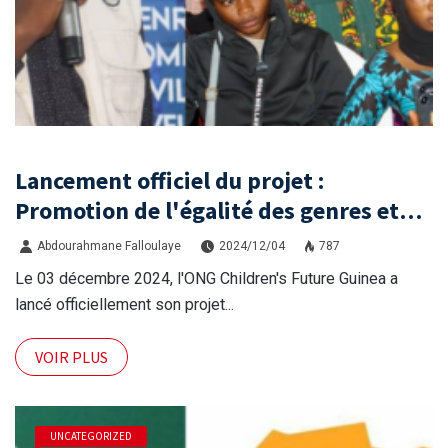
Lancement officiel du projet :
Promotion de l'égalité des genres et
autonomisation des femmes de Labé
Abdourahmane Falloulaye
2024/12/04
787
Le 03 décembre 2024, l'ONG Children's Future Guinea a
lancé officiellement son projet...
VOIR PLUS
UNCATEGORIZED