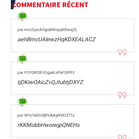
COMMENTAIRE RÉCENT
par mvzSyeJbfyjuBWnpyKRwxjZL
aehBmcUAlewzHqKDXEALACZ
par FOYQRDlPJOgakLvPaFSlrPLY
tjDKiwOAicZvQJtubtjDXYZ
par WYxTebhVljRVAAyNYKClTTy
rKKMobbHwoiwjpQNEHs