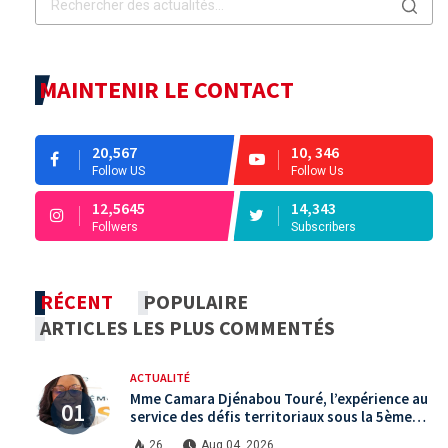
MAINTENIR LE CONTACT
20,567
10, 346
Follow US
Follow Us
12,5645
14,343
Follwers
Subscribers
RÉCENT
POPULAIRE
ARTICLES LES PLUS COMMENTÉS
ACTUALITÉ
Mme Camara Djénabou Touré, l’expérience au
service des défis territoriaux sous la 5ème
République
26
Aug 04, 2026