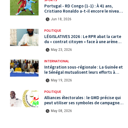
Portugal - RD Congo (1-1) : À 41 ans,
Cristiano Ronaldo a-t-il encore le niveau
international ?
Jun 18, 2026
POLITIQUE
LÉGISLATIVES 2026 : Le RPR abat la carte
du « contrat citoyen » face à une arène
politique saturée.
May 23, 2026
INTERNATIONAL
Intégration sous-régionale : La Guinée et
le Sénégal mutualisent leurs efforts à
Koundara via le programme RéZo
May 19, 2026
POLITIQUE
Alliances électorales : le GMD précise qui
peut utiliser ses symboles de campagne
avant le scrutin du 31 mai
May 08, 2026