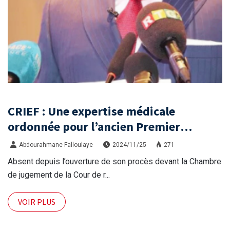
CRIEF : Une expertise médicale
ordonnée pour l’ancien Premier
ministre Kassory Fofana
Abdourahmane Falloulaye
2024/11/25
271
Absent depuis l’ouverture de son procès devant la Chambre
de jugement de la Cour de r...
VOIR PLUS