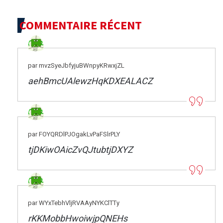
COMMENTAIRE RÉCENT
par mvzSyeJbfyjuBWnpyKRwxjZL
aehBmcUAlewzHqKDXEALACZ
par FOYQRDlPJOgakLvPaFSlrPLY
tjDKiwOAicZvQJtubtjDXYZ
par WYxTebhVljRVAAyNYKClTTy
rKKMobbHwoiwjpQNEHs