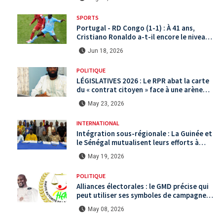
SPORTS
Portugal - RD Congo (1-1) : À 41 ans,
Cristiano Ronaldo a-t-il encore le niveau
international ?
Jun 18, 2026
POLITIQUE
LÉGISLATIVES 2026 : Le RPR abat la carte
du « contrat citoyen » face à une arène
politique saturée.
May 23, 2026
INTERNATIONAL
Intégration sous-régionale : La Guinée et
le Sénégal mutualisent leurs efforts à
Koundara via le programme RéZo
May 19, 2026
POLITIQUE
Alliances électorales : le GMD précise qui
peut utiliser ses symboles de campagne
avant le scrutin du 31 mai
May 08, 2026