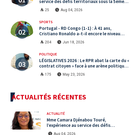
service des défis territoriaux sous la 5ème
République
25
Aug 04, 2026
SPORTS
Portugal - RD Congo (1-1) : À 41 ans,
Cristiano Ronaldo a-t-il encore le niveau
international ?
204
Jun 18, 2026
POLITIQUE
LÉGISLATIVES 2026 : Le RPR abat la carte du «
contrat citoyen » face à une arène politique
saturée.
175
May 23, 2026
ACTUALITÉS RÉCENTES
ACTUALITÉ
Mme Camara Djénabou Touré,
l’expérience au service des défis
territoriaux sous la 5ème République
Aug 04, 2026