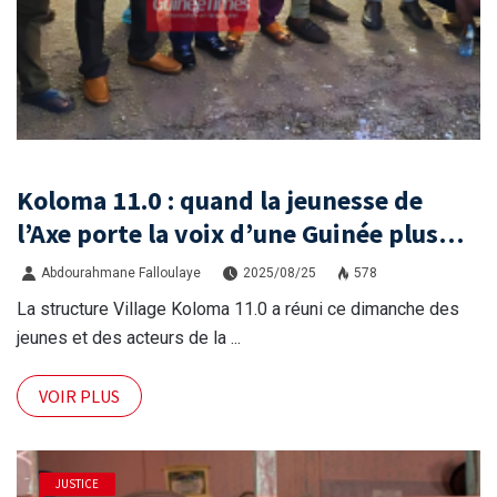
Koloma 11.0 : quand la jeunesse de
l’Axe porte la voix d’une Guinée plus
juste et démocratique
Abdourahmane Falloulaye
2025/08/25
578
La structure Village Koloma 11.0 a réuni ce dimanche des
jeunes et des acteurs de la ...
VOIR PLUS
JUSTICE