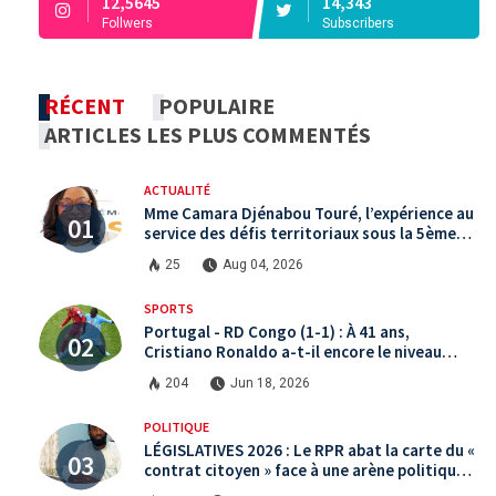
12,5645
14,343
Follwers
Subscribers
RÉCENT
POPULAIRE
ARTICLES LES PLUS COMMENTÉS
ACTUALITÉ
Mme Camara Djénabou Touré, l’expérience au
service des défis territoriaux sous la 5ème
République
25
Aug 04, 2026
SPORTS
Portugal - RD Congo (1-1) : À 41 ans,
Cristiano Ronaldo a-t-il encore le niveau
international ?
204
Jun 18, 2026
POLITIQUE
LÉGISLATIVES 2026 : Le RPR abat la carte du «
contrat citoyen » face à une arène politique
saturée.