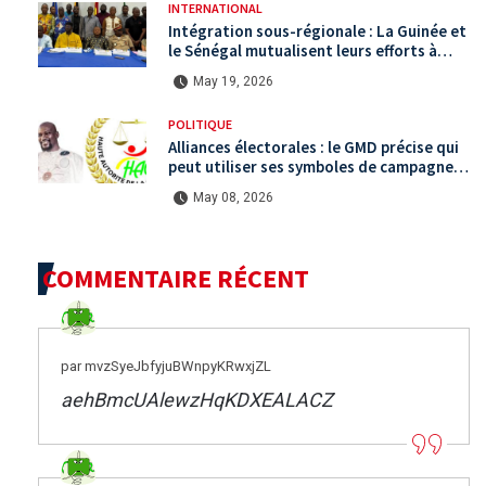
INTERNATIONAL
Intégration sous-régionale : La Guinée et
le Sénégal mutualisent leurs efforts à
Koundara via le programme RéZo
May 19, 2026
POLITIQUE
Alliances électorales : le GMD précise qui
peut utiliser ses symboles de campagne
avant le scrutin du 31 mai
May 08, 2026
COMMENTAIRE RÉCENT
par mvzSyeJbfyjuBWnpyKRwxjZL
aehBmcUAlewzHqKDXEALACZ