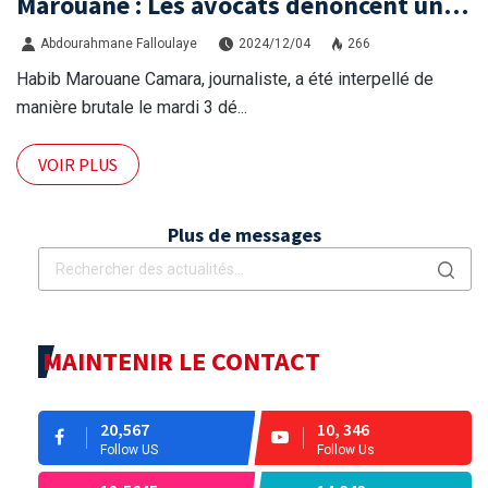
Marouane : Les avocats dénoncent une
arrestation arbitraire et demandent sa
Abdourahmane Falloulaye
2024/12/04
266
libération immédiate
Habib Marouane Camara, journaliste, a été interpellé de
manière brutale le mardi 3 dé...
VOIR PLUS
Plus de messages
MAINTENIR LE CONTACT
20,567
10, 346
Follow US
Follow Us