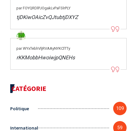
par FOYQRDlPJOgakLvPaFSlrPLY
tjDKiwOAicZvQJtubtjDXYZ
par WYxTebhVljRVAAyNYKClTTy
rKKMobbHwoiwjpQNEHs
CATÉGORIE
Politique
109
International
59