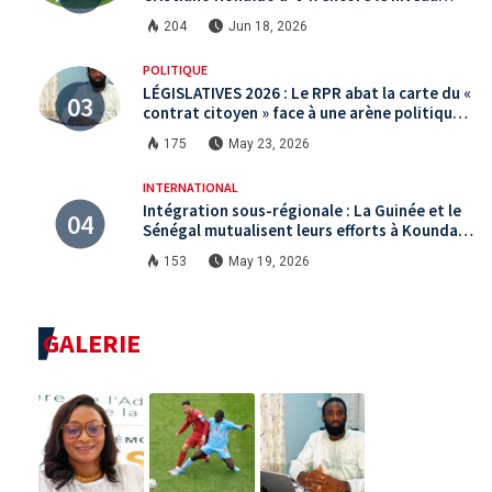
international ?
204
Jun 18, 2026
POLITIQUE
LÉGISLATIVES 2026 : Le RPR abat la carte du «
contrat citoyen » face à une arène politique
saturée.
175
May 23, 2026
INTERNATIONAL
Intégration sous-régionale : La Guinée et le
Sénégal mutualisent leurs efforts à Koundara
via le programme RéZo
153
May 19, 2026
GALERIE