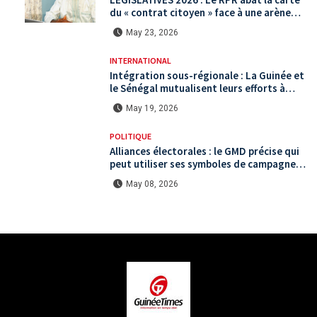
du « contrat citoyen » face à une arène
politique saturée.
May 23, 2026
INTERNATIONAL
Intégration sous-régionale : La Guinée et
le Sénégal mutualisent leurs efforts à
Koundara via le programme RéZo
May 19, 2026
POLITIQUE
Alliances électorales : le GMD précise qui
peut utiliser ses symboles de campagne
avant le scrutin du 31 mai
May 08, 2026