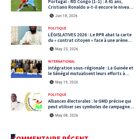
Portugal - RD Congo (1-1) : À 41 ans,
Cristiano Ronaldo a-t-il encore le niveau
international ?
Jun 18, 2026
POLITIQUE
LÉGISLATIVES 2026 : Le RPR abat la carte
du « contrat citoyen » face à une arène
politique saturée.
May 23, 2026
INTERNATIONAL
Intégration sous-régionale : La Guinée et
le Sénégal mutualisent leurs efforts à
Koundara via le programme RéZo
May 19, 2026
POLITIQUE
Alliances électorales : le GMD précise qui
peut utiliser ses symboles de campagne
avant le scrutin du 31 mai
May 08, 2026
COMMENTAIRE RÉCENT