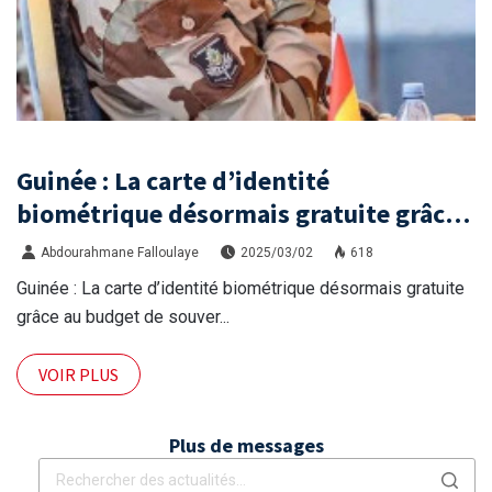
Guinée : La carte d’identité
biométrique désormais gratuite grâce
au budget de souveraineté de Mamadi
Abdourahmane Falloulaye
2025/03/02
618
Doumbouya
Guinée : La carte d’identité biométrique désormais gratuite
grâce au budget de souver...
VOIR PLUS
Plus de messages