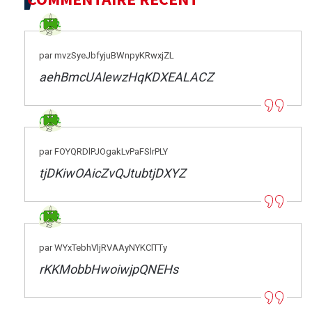
par mvzSyeJbfyjuBWnpyKRwxjZL
aehBmcUAlewzHqKDXEALACZ
par FOYQRDlPJOgakLvPaFSlrPLY
tjDKiwOAicZvQJtubtjDXYZ
par WYxTebhVljRVAAyNYKClTTy
rKKMobbHwoiwjpQNEHs