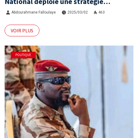
National déploie une stratégie
nationale de lutte contre les pratiques
Abdourahmane Falloulaye
2025/03/02
463
illégales
VOIR PLUS
POLITIQUE