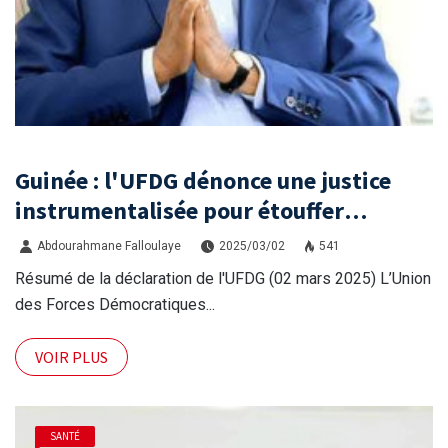
Guinée : l'UFDG dénonce une justice
instrumentalisée pour étouffer
l'opposition
Abdourahmane Falloulaye
2025/03/02
541
Résumé de la déclaration de l'UFDG (02 mars 2025) L’Union
des Forces Démocratiques...
VOIR PLUS
SANTÉ