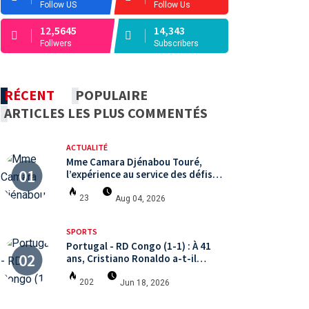
Follow US
Follow Us
12,5645
14,343
Follwers
Subscribers
RÉCENT
POPULAIRE
ARTICLES LES PLUS COMMENTÉS
ACTUALITÉ
Mme Camara Djénabou Touré,
l’expérience au service des défis
territoriaux sous la 5ème
République
23
Aug 04, 2026
SPORTS
Portugal - RD Congo (1-1) : À 41
ans, Cristiano Ronaldo a-t-il
encore le niveau international ?
202
Jun 18, 2026