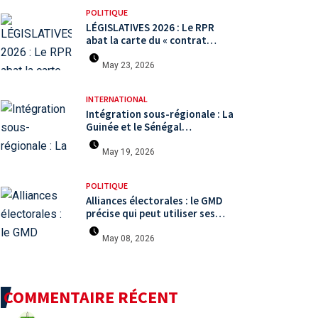
POLITIQUE
LÉGISLATIVES 2026 : Le RPR
abat la carte du « contrat
citoyen » face à une arène
politique saturée.
May 23, 2026
INTERNATIONAL
Intégration sous-régionale : La
Guinée et le Sénégal
mutualisent leurs efforts à
Koundara via le programme
May 19, 2026
RéZo
POLITIQUE
Alliances électorales : le GMD
précise qui peut utiliser ses
symboles de campagne avant le
scrutin du 31 mai
May 08, 2026
COMMENTAIRE RÉCENT