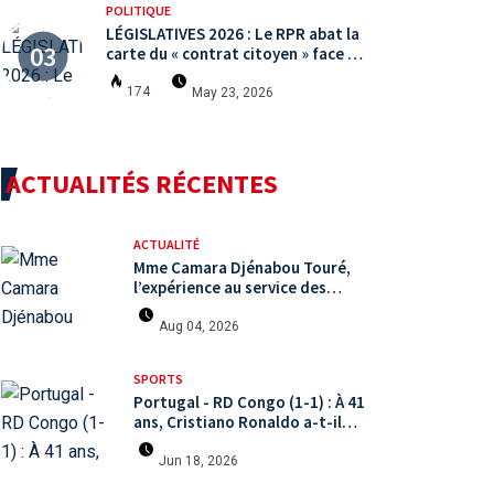
POLITIQUE
LÉGISLATIVES 2026 : Le RPR abat la
carte du « contrat citoyen » face à
une arène politique saturée.
174
May 23, 2026
ACTUALITÉS RÉCENTES
ACTUALITÉ
Mme Camara Djénabou Touré,
l’expérience au service des
défis territoriaux sous la 5ème
République
Aug 04, 2026
SPORTS
Portugal - RD Congo (1-1) : À 41
ans, Cristiano Ronaldo a-t-il
encore le niveau international ?
Jun 18, 2026