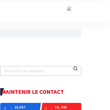
épublique
aturée.
via le programme RéZo
MAINTENIR LE CONTACT
20,567
10, 346