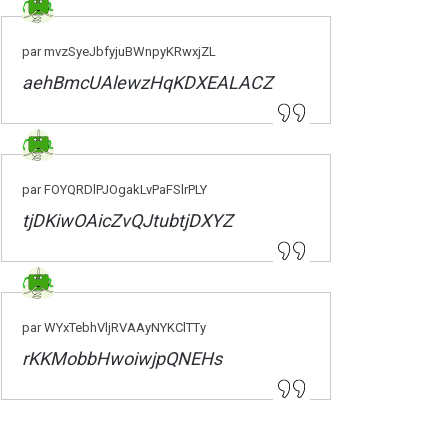
par mvzSyeJbfyjuBWnpyKRwxjZL
aehBmcUAlewzHqKDXEALACZ
par FOYQRDlPJOgakLvPaFSlrPLY
tjDKiwOAicZvQJtubtjDXYZ
par WYxTebhVljRVAAyNYKClTTy
rKKMobbHwoiwjpQNEHs