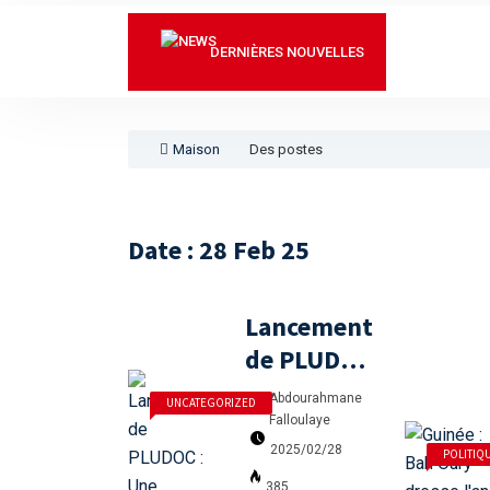
Mme Camara D
Portugal - RD
DERNIÈRES NOUVELLES
LÉGISLATIVES 
Intégration 
Maison
Des postes
Date : 28 Feb 25
Lancement
de PLUDOC
: Une
Abdourahmane
UNCATEGORIZED
Innovation
Falloulaye
Majeure
2025/02/28
POLITIQ
385