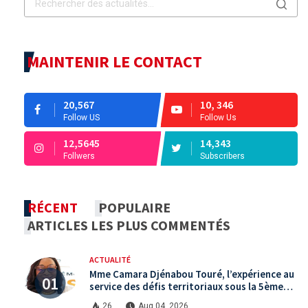
MAINTENIR LE CONTACT
20,567
10, 346
Follow US
Follow Us
12,5645
14,343
Follwers
Subscribers
RÉCENT
POPULAIRE
ARTICLES LES PLUS COMMENTÉS
ACTUALITÉ
Mme Camara Djénabou Touré, l’expérience au
service des défis territoriaux sous la 5ème
République
26
Aug 04, 2026