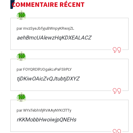
COMMENTAIRE RÉCENT
par mvzSyeJbfyjuBWnpyKRwxjZL
aehBmcUAlewzHqKDXEALACZ
par FOYQRDlPJOgakLvPaFSlrPLY
tjDKiwOAicZvQJtubtjDXYZ
par WYxTebhVljRVAAyNYKClTTy
rKKMobbHwoiwjpQNEHs