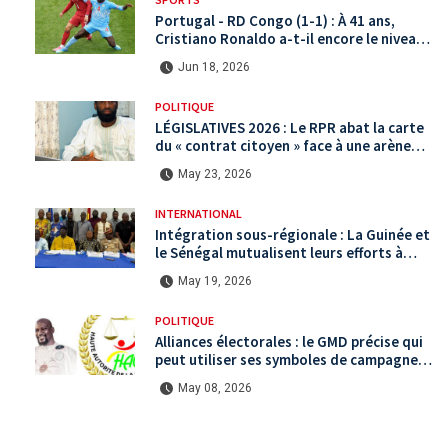
Portugal - RD Congo (1-1) : À 41 ans,
Cristiano Ronaldo a-t-il encore le niveau
international ?
Jun 18, 2026
POLITIQUE
LÉGISLATIVES 2026 : Le RPR abat la carte
du « contrat citoyen » face à une arène
politique saturée.
May 23, 2026
INTERNATIONAL
Intégration sous-régionale : La Guinée et
le Sénégal mutualisent leurs efforts à
Koundara via le programme RéZo
May 19, 2026
POLITIQUE
Alliances électorales : le GMD précise qui
peut utiliser ses symboles de campagne
avant le scrutin du 31 mai
May 08, 2026