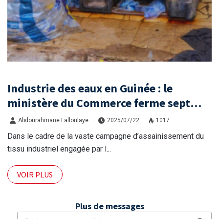
Industrie des eaux en Guinée : le
ministère du Commerce ferme sept
unités non conformes à Dixinn
Abdourahmane Falloulaye
2025/07/22
1017
Dans le cadre de la vaste campagne d’assainissement du
tissu industriel engagée par l...
VOIR PLUS
Plus de messages