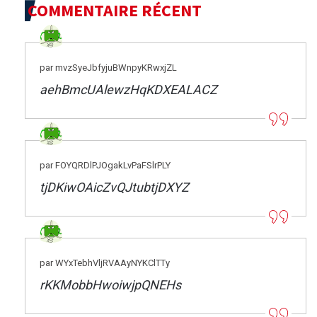
COMMENTAIRE RÉCENT
par mvzSyeJbfyjuBWnpyKRwxjZL
aehBmcUAlewzHqKDXEALACZ
par FOYQRDlPJOgakLvPaFSlrPLY
tjDKiwOAicZvQJtubtjDXYZ
par WYxTebhVljRVAAyNYKClTTy
rKKMobbHwoiwjpQNEHs