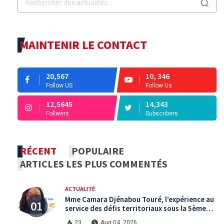
MAINTENIR LE CONTACT
20,567
10, 346
Follow US
Follow Us
12,5645
14,343
Follwers
Subscribers
RÉCENT
POPULAIRE
ARTICLES LES PLUS COMMENTÉS
ACTUALITÉ
Mme Camara Djénabou Touré, l’expérience au
service des défis territoriaux sous la 5ème
République
23
Aug 04, 2026