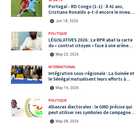
Portugal - RD Congo (1-1) : À 41 ans,
Cristiano Ronaldo a-t-il encore le niveau
international ?
Jun 18, 2026
POLITIQUE
LÉGISLATIVES 2026 : Le RPR abat la carte
du « contrat citoyen » face à une arène
politique saturée.
May 23, 2026
INTERNATIONAL
Intégration sous-régionale : La Guinée et
le Sénégal mutualisent leurs efforts à
Koundara via le programme RéZo
May 19, 2026
POLITIQUE
Alliances électorales : le GMD précise qui
peut utiliser ses symboles de campagne
avant le scrutin du 31 mai
May 08, 2026