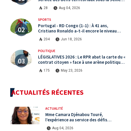
République
28
Aug 04, 2026
SPORTS
Portugal - RD Congo (1-1) : À 41 ans,
Cristiano Ronaldo a-t-il encore le niveau
international ?
204
Jun 18, 2026
POLITIQUE
LÉGISLATIVES 2026 : Le RPR abat la carte du «
contrat citoyen » face à une arène politique
saturée.
175
May 23, 2026
ACTUALITÉS RÉCENTES
ACTUALITÉ
Mme Camara Djénabou Touré,
l’expérience au service des défis
territoriaux sous la 5ème République
Aug 04, 2026