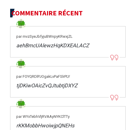
COMMENTAIRE RÉCENT
par mvzSyeJbfyjuBWnpyKRwxjZL
aehBmcUAlewzHqKDXEALACZ
par FOYQRDlPJOgakLvPaFSlrPLY
tjDKiwOAicZvQJtubtjDXYZ
par WYxTebhVljRVAAyNYKClTTy
rKKMobbHwoiwjpQNEHs