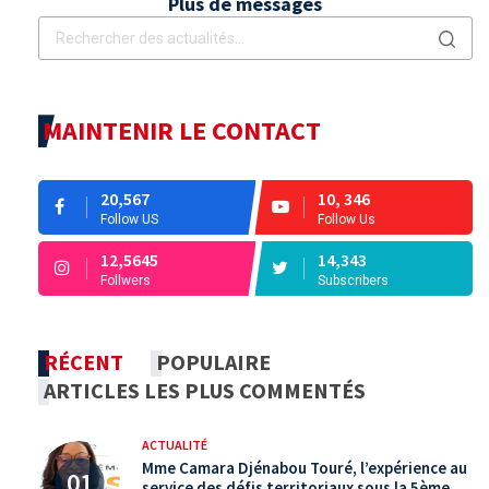
Plus de messages
MAINTENIR LE CONTACT
20,567
10, 346
Follow US
Follow Us
12,5645
14,343
Follwers
Subscribers
RÉCENT
POPULAIRE
ARTICLES LES PLUS COMMENTÉS
ACTUALITÉ
Mme Camara Djénabou Touré, l’expérience au
service des défis territoriaux sous la 5ème