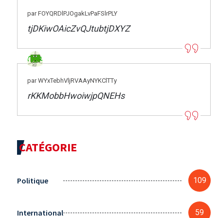
par FOYQRDlPJOgakLvPaFSlrPLY
tjDKiwOAicZvQJtubtjDXYZ
par WYxTebhVljRVAAyNYKClTTy
rKKMobbHwoiwjpQNEHs
CATÉGORIE
Politique
109
International
59