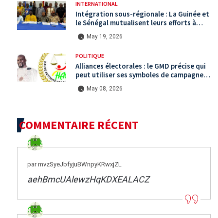
INTERNATIONAL
Intégration sous-régionale : La Guinée et
le Sénégal mutualisent leurs efforts à
Koundara via le programme RéZo
May 19, 2026
POLITIQUE
Alliances électorales : le GMD précise qui
peut utiliser ses symboles de campagne
avant le scrutin du 31 mai
May 08, 2026
COMMENTAIRE RÉCENT
par mvzSyeJbfyjuBWnpyKRwxjZL
aehBmcUAlewzHqKDXEALACZ