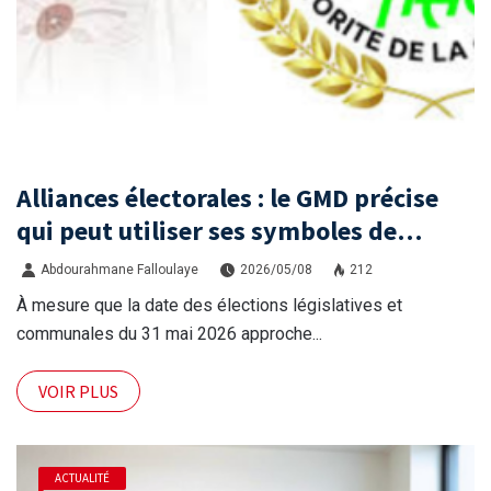
Alliances électorales : le GMD précise
qui peut utiliser ses symboles de
campagne avant le scrutin du 31 mai
Abdourahmane Falloulaye
2026/05/08
212
À mesure que la date des élections législatives et
communales du 31 mai 2026 approche...
VOIR PLUS
ACTUALITÉ