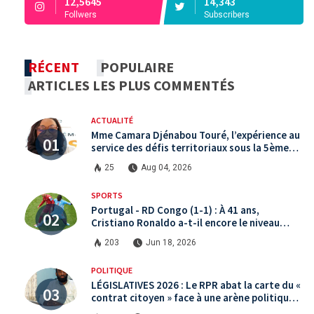
12,5645
14,343
Follwers
Subscribers
RÉCENT
POPULAIRE
ARTICLES LES PLUS COMMENTÉS
ACTUALITÉ
Mme Camara Djénabou Touré, l’expérience au
service des défis territoriaux sous la 5ème
République
25
Aug 04, 2026
SPORTS
Portugal - RD Congo (1-1) : À 41 ans,
Cristiano Ronaldo a-t-il encore le niveau
international ?
203
Jun 18, 2026
POLITIQUE
LÉGISLATIVES 2026 : Le RPR abat la carte du «
contrat citoyen » face à une arène politique
saturée.