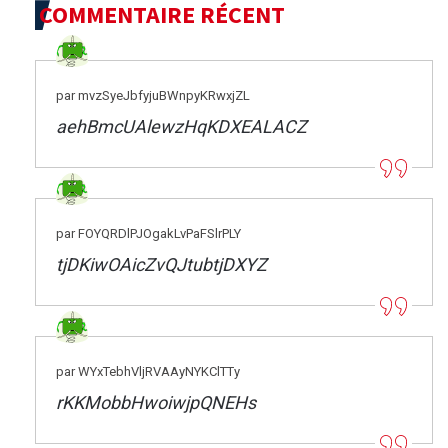
COMMENTAIRE RÉCENT
par mvzSyeJbfyjuBWnpyKRwxjZL
aehBmcUAlewzHqKDXEALACZ
par FOYQRDlPJOgakLvPaFSlrPLY
tjDKiwOAicZvQJtubtjDXYZ
par WYxTebhVljRVAAyNYKClTTy
rKKMobbHwoiwjpQNEHs