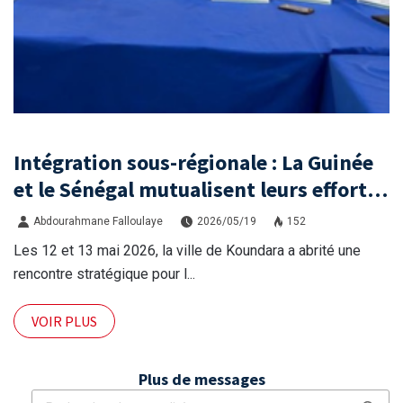
Intégration sous-régionale : La Guinée
et le Sénégal mutualisent leurs efforts
à Koundara via le programme RéZo
Abdourahmane Falloulaye
2026/05/19
152
Les 12 et 13 mai 2026, la ville de Koundara a abrité une
rencontre stratégique pour l...
VOIR PLUS
Plus de messages