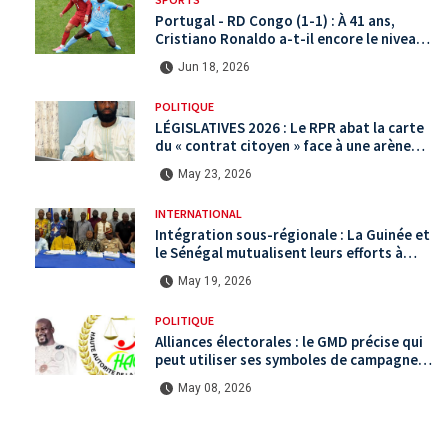
Portugal - RD Congo (1-1) : À 41 ans,
Cristiano Ronaldo a-t-il encore le niveau
international ?
Jun 18, 2026
POLITIQUE
LÉGISLATIVES 2026 : Le RPR abat la carte
du « contrat citoyen » face à une arène
politique saturée.
May 23, 2026
INTERNATIONAL
Intégration sous-régionale : La Guinée et
le Sénégal mutualisent leurs efforts à
Koundara via le programme RéZo
May 19, 2026
POLITIQUE
Alliances électorales : le GMD précise qui
peut utiliser ses symboles de campagne
avant le scrutin du 31 mai
May 08, 2026