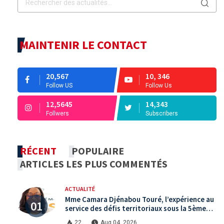
MAINTENIR LE CONTACT
20,567
10, 346
Follow US
Follow Us
12,5645
14,343
Follwers
Subscribers
RÉCENT
POPULAIRE
ARTICLES LES PLUS COMMENTÉS
ACTUALITÉ
Mme Camara Djénabou Touré, l’expérience au
service des défis territoriaux sous la 5ème
République
22
Aug 04, 2026