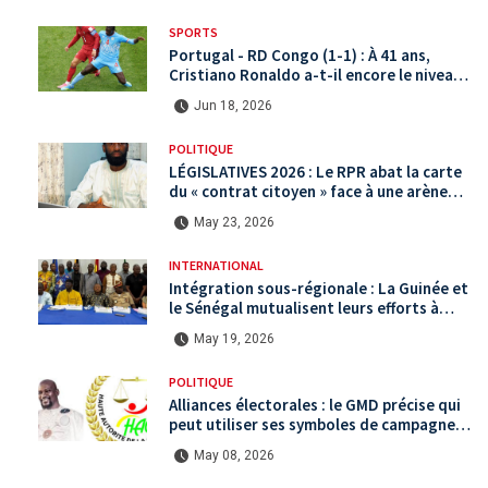
SPORTS
Portugal - RD Congo (1-1) : À 41 ans,
Cristiano Ronaldo a-t-il encore le niveau
international ?
Jun 18, 2026
POLITIQUE
LÉGISLATIVES 2026 : Le RPR abat la carte
du « contrat citoyen » face à une arène
politique saturée.
May 23, 2026
INTERNATIONAL
Intégration sous-régionale : La Guinée et
le Sénégal mutualisent leurs efforts à
Koundara via le programme RéZo
May 19, 2026
POLITIQUE
Alliances électorales : le GMD précise qui
peut utiliser ses symboles de campagne
avant le scrutin du 31 mai
May 08, 2026