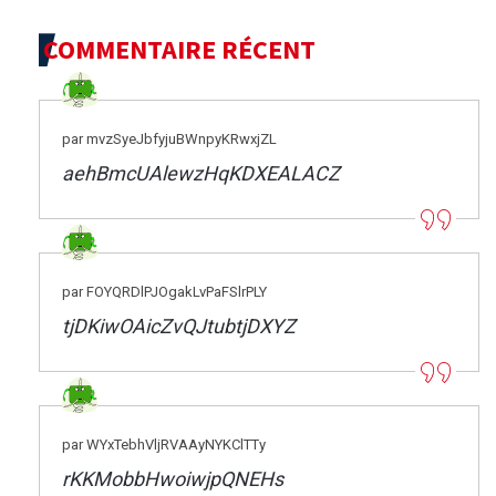
COMMENTAIRE RÉCENT
par mvzSyeJbfyjuBWnpyKRwxjZL
aehBmcUAlewzHqKDXEALACZ
par FOYQRDlPJOgakLvPaFSlrPLY
tjDKiwOAicZvQJtubtjDXYZ
par WYxTebhVljRVAAyNYKClTTy
rKKMobbHwoiwjpQNEHs