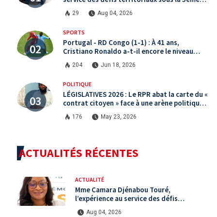
République
29
Aug 04, 2026
SPORTS
Portugal - RD Congo (1-1) : À 41 ans,
Cristiano Ronaldo a-t-il encore le niveau
international ?
204
Jun 18, 2026
POLITIQUE
LÉGISLATIVES 2026 : Le RPR abat la carte du «
contrat citoyen » face à une arène politique
saturée.
176
May 23, 2026
ACTUALITÉS RÉCENTES
ACTUALITÉ
Mme Camara Djénabou Touré,
l’expérience au service des défis
territoriaux sous la 5ème République
Aug 04, 2026