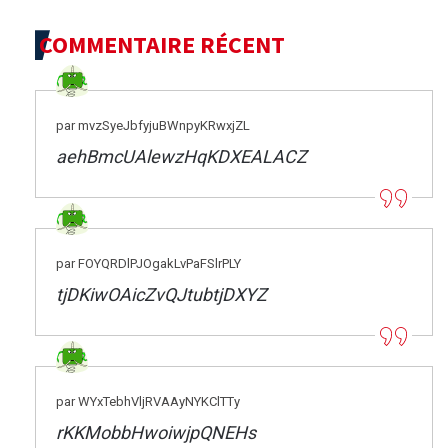
COMMENTAIRE RÉCENT
par mvzSyeJbfyjuBWnpyKRwxjZL
aehBmcUAlewzHqKDXEALACZ
par FOYQRDlPJOgakLvPaFSlrPLY
tjDKiwOAicZvQJtubtjDXYZ
par WYxTebhVljRVAAyNYKClTTy
rKKMobbHwoiwjpQNEHs