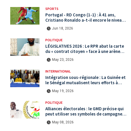
SPORTS
Portugal - RD Congo (1-1) : À 41 ans,
Cristiano Ronaldo a-t-il encore le niveau
international ?
Jun 18, 2026
POLITIQUE
LÉGISLATIVES 2026 : Le RPR abat la carte
du « contrat citoyen » face à une arène
politique saturée.
May 23, 2026
INTERNATIONAL
Intégration sous-régionale : La Guinée et
le Sénégal mutualisent leurs efforts à
Koundara via le programme RéZo
May 19, 2026
POLITIQUE
Alliances électorales : le GMD précise qui
peut utiliser ses symboles de campagne
avant le scrutin du 31 mai
May 08, 2026