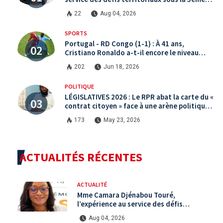
République
22
Aug 04, 2026
SPORTS
Portugal - RD Congo (1-1) : À 41 ans,
Cristiano Ronaldo a-t-il encore le niveau
international ?
202
Jun 18, 2026
POLITIQUE
LÉGISLATIVES 2026 : Le RPR abat la carte du «
contrat citoyen » face à une arène politique
saturée.
173
May 23, 2026
ACTUALITÉS RÉCENTES
ACTUALITÉ
Mme Camara Djénabou Touré,
l’expérience au service des défis
territoriaux sous la 5ème République
Aug 04, 2026