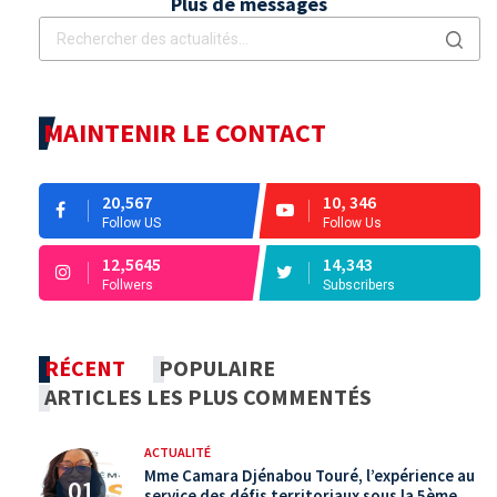
Plus de messages
MAINTENIR LE CONTACT
20,567
10, 346
Follow US
Follow Us
12,5645
14,343
Follwers
Subscribers
RÉCENT
POPULAIRE
ARTICLES LES PLUS COMMENTÉS
ACTUALITÉ
Mme Camara Djénabou Touré, l’expérience au
service des défis territoriaux sous la 5ème