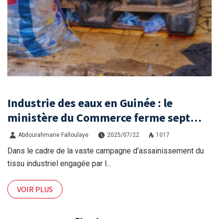
Industrie des eaux en Guinée : le
ministère du Commerce ferme sept
unités non conformes à Dixinn
Abdourahmane Falloulaye
2025/07/22
1017
Dans le cadre de la vaste campagne d’assainissement du
tissu industriel engagée par l...
VOIR PLUS