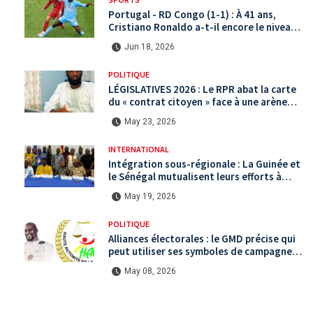
Portugal - RD Congo (1-1) : À 41 ans,
Cristiano Ronaldo a-t-il encore le niveau
international ?
Jun 18, 2026
POLITIQUE
LÉGISLATIVES 2026 : Le RPR abat la carte
du « contrat citoyen » face à une arène
politique saturée.
May 23, 2026
INTERNATIONAL
Intégration sous-régionale : La Guinée et
le Sénégal mutualisent leurs efforts à
Koundara via le programme RéZo
May 19, 2026
POLITIQUE
Alliances électorales : le GMD précise qui
peut utiliser ses symboles de campagne
avant le scrutin du 31 mai
May 08, 2026