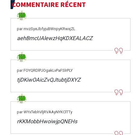
COMMENTAIRE RÉCENT
par mvzSyeJbfyjuBWnpyKRwxjZL
aehBmcUAlewzHqKDXEALACZ
par FOYQRDlPJOgakLvPaFSlrPLY
tjDKiwOAicZvQJtubtjDXYZ
par WYxTebhVljRVAAyNYKClTTy
rKKMobbHwoiwjpQNEHs