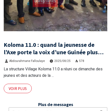
Koloma 11.0 : quand la jeunesse de
l’Axe porte la voix d’une Guinée plus
juste et démocratique
Abdourahmane Falloulaye
2025/08/25
578
La structure Village Koloma 11.0 a réuni ce dimanche des
jeunes et des acteurs de la ...
VOIR PLUS
Plus de messages