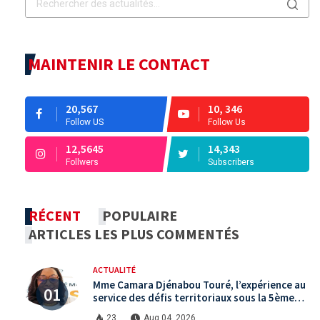
MAINTENIR LE CONTACT
20,567
10, 346
Follow US
Follow Us
12,5645
14,343
Follwers
Subscribers
RÉCENT
POPULAIRE
ARTICLES LES PLUS COMMENTÉS
ACTUALITÉ
Mme Camara Djénabou Touré, l’expérience au
service des défis territoriaux sous la 5ème
République
23
Aug 04, 2026