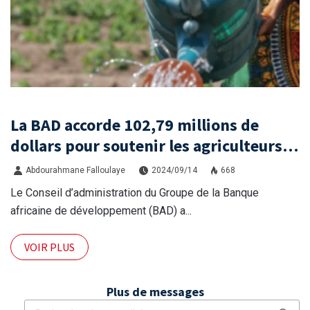
La BAD accorde 102,79 millions de
dollars pour soutenir les agriculteurs
en Guinée, au Sénégal et au Togo
Abdourahmane Falloulaye
2024/09/14
668
Le Conseil d’administration du Groupe de la Banque
africaine de développement (BAD) a...
VOIR PLUS
Plus de messages