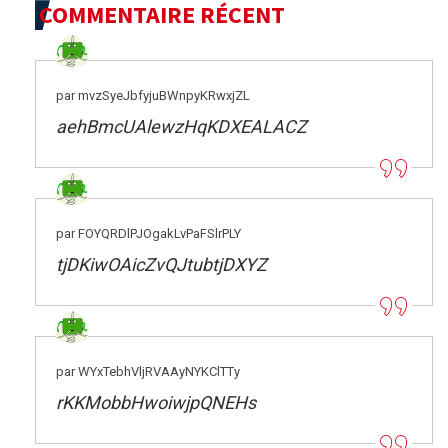
COMMENTAIRE RÉCENT
par mvzSyeJbfyjuBWnpyKRwxjZL
aehBmcUAlewzHqKDXEALACZ
par FOYQRDlPJOgakLvPaFSlrPLY
tjDKiwOAicZvQJtubtjDXYZ
par WYxTebhVljRVAAyNYKClTTy
rKKMobbHwoiwjpQNEHs