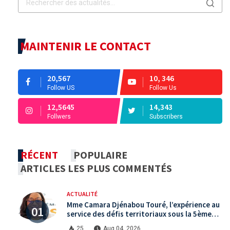
MAINTENIR LE CONTACT
20,567
10, 346
Follow US
Follow Us
12,5645
14,343
Follwers
Subscribers
RÉCENT
POPULAIRE
ARTICLES LES PLUS COMMENTÉS
ACTUALITÉ
Mme Camara Djénabou Touré, l’expérience au
service des défis territoriaux sous la 5ème
République
25
Aug 04, 2026