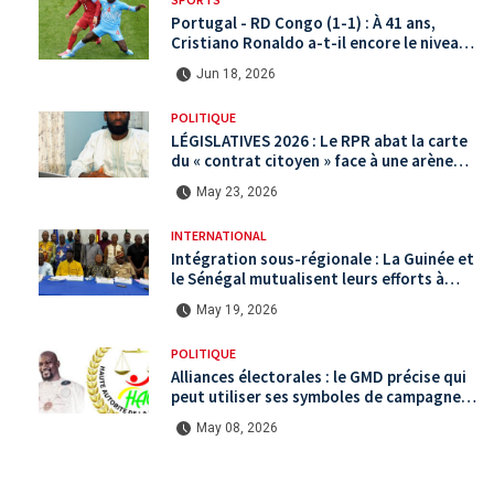
Portugal - RD Congo (1-1) : À 41 ans,
Cristiano Ronaldo a-t-il encore le niveau
international ?
Jun 18, 2026
POLITIQUE
LÉGISLATIVES 2026 : Le RPR abat la carte
du « contrat citoyen » face à une arène
politique saturée.
May 23, 2026
INTERNATIONAL
Intégration sous-régionale : La Guinée et
le Sénégal mutualisent leurs efforts à
Koundara via le programme RéZo
May 19, 2026
POLITIQUE
Alliances électorales : le GMD précise qui
peut utiliser ses symboles de campagne
avant le scrutin du 31 mai
May 08, 2026