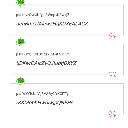
par mvzSyeJbfyjuBWnpyKRwxjZL
aehBmcUAlewzHqKDXEALACZ
par FOYQRDlPJOgakLvPaFSlrPLY
tjDKiwOAicZvQJtubtjDXYZ
par WYxTebhVljRVAAyNYKClTTy
rKKMobbHwoiwjpQNEHs