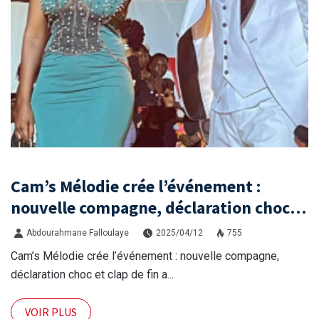
Cam’s Mélodie crée l’événement :
nouvelle compagne, déclaration choc
et clap de fin avec Tenin Diawara ?
Abdourahmane Falloulaye
2025/04/12
755
Cam’s Mélodie crée l’événement : nouvelle compagne,
déclaration choc et clap de fin a...
VOIR PLUS