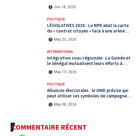
international ?
Jun 18, 2026
POLITIQUE
LÉGISLATIVES 2026 : Le RPR abat la carte
du « contrat citoyen » face à une arène
politique saturée.
May 23, 2026
INTERNATIONAL
Intégration sous-régionale : La Guinée et
le Sénégal mutualisent leurs efforts à
Koundara via le programme RéZo
May 19, 2026
POLITIQUE
Alliances électorales : le GMD précise qui
peut utiliser ses symboles de campagne
avant le scrutin du 31 mai
May 08, 2026
COMMENTAIRE RÉCENT