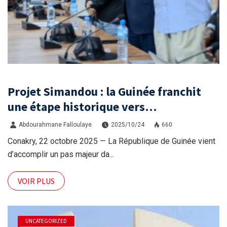
Projet Simandou : la Guinée franchit
une étape historique vers
l’exploitation du plus grand complexe
Abdourahmane Falloulaye
2025/10/24
660
Mines–Infrastructures
Conakry, 22 octobre 2025 — La République de Guinée vient
d’accomplir un pas majeur da...
VOIR PLUS
UNCATEGORIZED