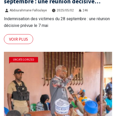
septembre : une réunion décisive
prévue le 7 mai
Abdourahmane Falloulaye
2025/05/02
246
Indemnisation des victimes du 28 septembre : une réunion
décisive prévue le 7 mai
VOIR PLUS
UNCATEGORIZED