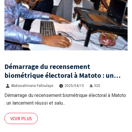
Démarrage du recensement
biométrique électoral à Matoto : un
lancement réussi et salué par les
Abdourahmane Falloulaye
2025/04/15
320
autorités
Démarrage du recensement biométrique électoral à Matoto
: un lancement réussi et salu...
VOIR PLUS